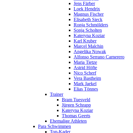
Jens Färber
Loek Hendrix
Magnus Fischer
Elisabeth Sieck
Ronja Schmölders
Sonja Scholten
Kateryna Koziar
Karl Kruber
Marcel Malchin
Angelika Nowak
Alfonso Serrano Carnerero
Maria Tietze
Astrid Höfte
Nico Scherf
Vera Bastheim
Mark Jaekel
Elias Tönnes
Trainer
Bram Tuesveld
Jürgen Schrapp
Kateryna Koziar
Thomas Geerts
Ehemalige Athleten
Para Schwimmen
Top-Kader