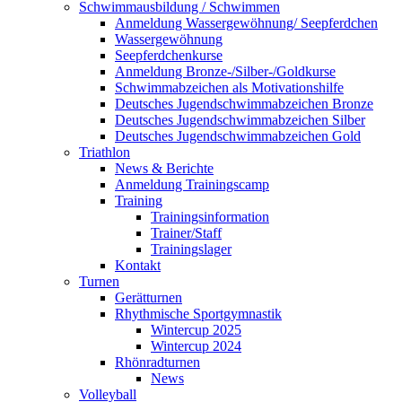
Schwimmausbildung / Schwimmen
Anmeldung Wassergewöhnung/ Seepferdchen
Wassergewöhnung
Seepferdchenkurse
Anmeldung Bronze-/Silber-/Goldkurse
Schwimmabzeichen als Motivationshilfe
Deutsches Jugendschwimmabzeichen Bronze
Deutsches Jugendschwimmabzeichen Silber
Deutsches Jugendschwimmabzeichen Gold
Triathlon
News & Berichte
Anmeldung Trainingscamp
Training
Trainingsinformation
Trainer/Staff
Trainingslager
Kontakt
Turnen
Gerätturnen
Rhythmische Sportgymnastik
Wintercup 2025
Wintercup 2024
Rhönradturnen
News
Volleyball