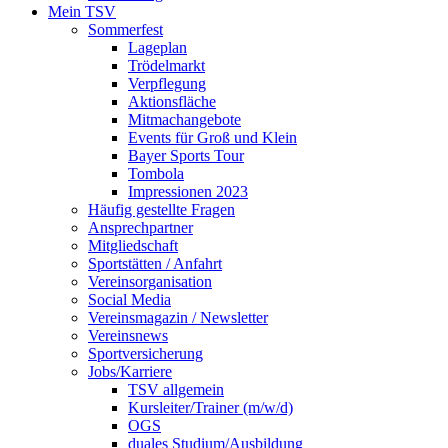
Mein TSV
Sommerfest
Lageplan
Trödelmarkt
Verpflegung
Aktionsfläche
Mitmachangebote
Events für Groß und Klein
Bayer Sports Tour
Tombola
Impressionen 2023
Häufig gestellte Fragen
Ansprechpartner
Mitgliedschaft
Sportstätten / Anfahrt
Vereinsorganisation
Social Media
Vereinsmagazin / Newsletter
Vereinsnews
Sportversicherung
Jobs/Karriere
TSV allgemein
Kursleiter/Trainer (m/w/d)
OGS
duales Studium/Ausbildung