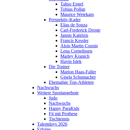
Taliso Engel
Tobias Pollap
Maurice Wetekam
Perspektiv-Kader
Elias de Souza
Carl-Frederick Droste
Jannis Katirtzis
Francis Kessler
Alois Martin Cousin
Lena Cornelissen
Marley Kranich
Havin Islek
Die Trainer
Marion Haas-Faller
Gisela Schumacher
Ehemalige Top-Athleten
Nachwuchs
Weitere Sportangebote
Judo
Nachwuchs
Happy ParaKids
Fit mit Prothese
Tischtennis
Talentdays 2026
Erfolge