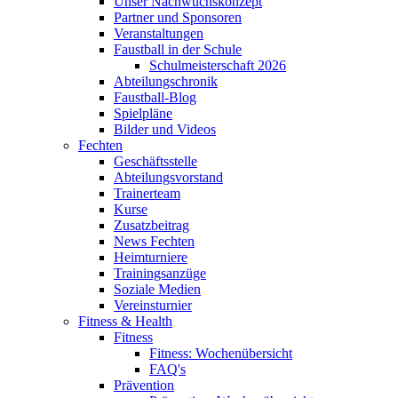
Unser Nachwuchskonzept
Partner und Sponsoren
Veranstaltungen
Faustball in der Schule
Schulmeisterschaft 2026
Abteilungschronik
Faustball-Blog
Spielpläne
Bilder und Videos
Fechten
Geschäftsstelle
Abteilungsvorstand
Trainerteam
Kurse
Zusatzbeitrag
News Fechten
Heimturniere
Trainingsanzüge
Soziale Medien
Vereinsturnier
Fitness & Health
Fitness
Fitness: Wochenübersicht
FAQ's
Prävention