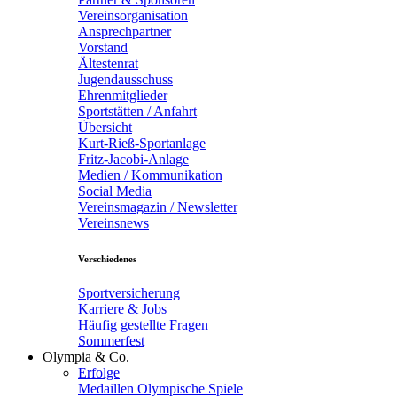
Vereinsorganisation
Ansprechpartner
Vorstand
Ältestenrat
Jugendausschuss
Ehrenmitglieder
Sportstätten / Anfahrt
Übersicht
Kurt-Rieß-Sportanlage
Fritz-Jacobi-Anlage
Medien / Kommunikation
Social Media
Vereinsmagazin / Newsletter
Vereinsnews
Verschiedenes
Sportversicherung
Karriere & Jobs
Häufig gestellte Fragen
Sommerfest
Olympia & Co.
Erfolge
Medaillen Olympische Spiele