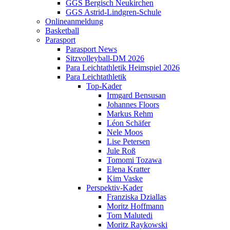
GGS Bergisch Neukirchen
GGS Astrid-Lindgren-Schule
Onlineanmeldung
Basketball
Parasport
Parasport News
Sitzvolleyball-DM 2026
Para Leichtathletik Heimspiel 2026
Para Leichtathletik
Top-Kader
Irmgard Bensusan
Johannes Floors
Markus Rehm
Léon Schäfer
Nele Moos
Lise Petersen
Jule Roß
Tomomi Tozawa
Elena Kratter
Kim Vaske
Perspektiv-Kader
Franziska Dziallas
Moritz Hoffmann
Tom Malutedi
Moritz Raykowski