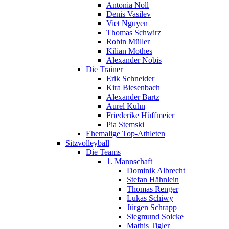
Antonia Noll
Denis Vasilev
Viet Nguyen
Thomas Schwirz
Robin Müller
Kilian Mothes
Alexander Nobis
Die Trainer
Erik Schneider
Kira Biesenbach
Alexander Bartz
Aurel Kuhn
Friederike Hüffmeier
Pia Stemski
Ehemalige Top-Athleten
Sitzvolleyball
Die Teams
1. Mannschaft
Dominik Albrecht
Stefan Hähnlein
Thomas Renger
Lukas Schiwy
Jürgen Schrapp
Siegmund Soicke
Mathis Tigler