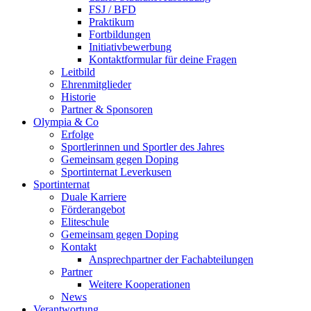
FSJ / BFD
Praktikum
Fortbildungen
Initiativbewerbung
Kontaktformular für deine Fragen
Leitbild
Ehrenmitglieder
Historie
Partner & Sponsoren
Olympia & Co
Erfolge
Sportlerinnen und Sportler des Jahres
Gemeinsam gegen Doping
Sportinternat Leverkusen
Sportinternat
Duale Karriere
Förderangebot
Eliteschule
Gemeinsam gegen Doping
Kontakt
Ansprechpartner der Fachabteilungen
Partner
Weitere Kooperationen
News
Verantwortung