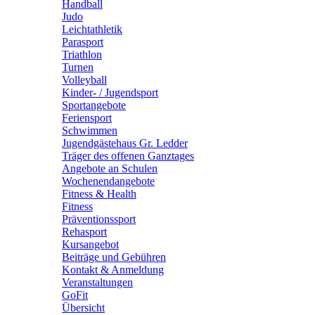
Handball
Judo
Leichtathletik
Parasport
Triathlon
Turnen
Volleyball
Kinder- / Jugendsport
Sportangebote
Feriensport
Schwimmen
Jugendgästehaus Gr. Ledder
Träger des offenen Ganztages
Angebote an Schulen
Wochenendangebote
Fitness & Health
Fitness
Präventionssport
Rehasport
Kursangebot
Beiträge und Gebühren
Kontakt & Anmeldung
Veranstaltungen
GoFit
Übersicht