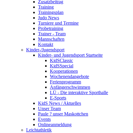
Zusatzbeitrag
Training
Trainingsplan
Judo News
Turniere und Termine
Probetraining
Trainer - Team
Mannschaften
Kontakt
Kinder-/Jugendsport
Kinder- und Jugendsport Startseite
KidSClassic
KidSSpecial
Kooperationen
Wochenendangebote
Ferienprogramm
Anfängerschwimmen
LÜ - Die interaktive Sporthalle
E-Sports
KidS News / Aktuelles
Unser Team
Paule ? unser Maskottchen
Events
Onlineanmeldung
Leichtathletik