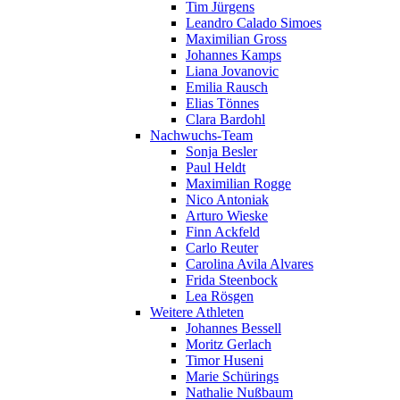
Tim Jürgens
Leandro Calado Simoes
Maximilian Gross
Johannes Kamps
Liana Jovanovic
Emilia Rausch
Elias Tönnes
Clara Bardohl
Nachwuchs-Team
Sonja Besler
Paul Heldt
Maximilian Rogge
Nico Antoniak
Arturo Wieske
Finn Ackfeld
Carlo Reuter
Carolina Avila Alvares
Frida Steenbock
Lea Rösgen
Weitere Athleten
Johannes Bessell
Moritz Gerlach
Timor Huseni
Marie Schürings
Nathalie Nußbaum