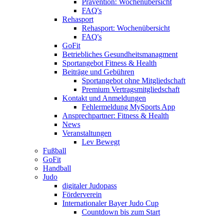
Prävention: Wochenübersicht
FAQ's
Rehasport
Rehasport: Wochenübersicht
FAQ's
GoFit
Betriebliches Gesundheitsmanagment
Sportangebot Fitness & Health
Beiträge und Gebühren
Sportangebot ohne Mitgliedschaft
Premium Vertragsmitgliedschaft
Kontakt und Anmeldungen
Fehlermeldung MySports App
Ansprechpartner: Fitness & Health
News
Veranstaltungen
Lev Bewegt
Fußball
GoFit
Handball
Judo
digitaler Judopass
Förderverein
Internationaler Bayer Judo Cup
Countdown bis zum Start