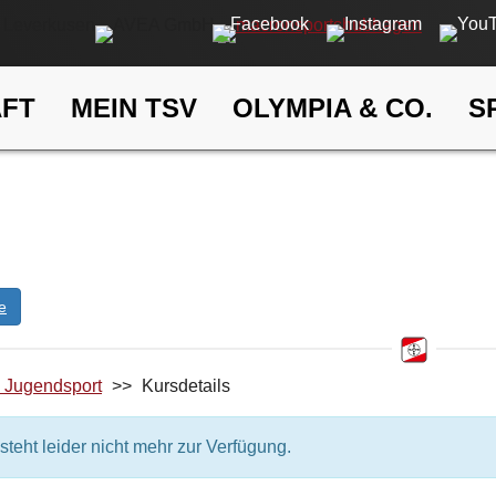
AFT
MEIN TSV
OLYMPIA & CO.
S
Kufer
eldung
ELDUNG
e
d Jugendsport
>>
Kursdetails
steht leider nicht mehr zur Verfügung.