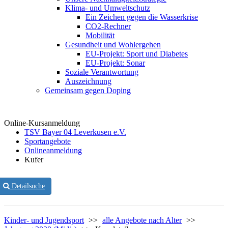
Klima- und Umweltschutz
Ein Zeichen gegen die Wasserkrise
CO2-Rechner
Mobilität
Gesundheit und Wohlergehen
EU-Projekt: Sport und Diabetes
EU-Projekt: Sonar
Soziale Verantwortung
Auszeichnung
Gemeinsam gegen Doping
Online-Kursanmeldung
TSV Bayer 04 Leverkusen e.V.
Sportangebote
Onlineanmeldung
Kufer
Detailsuche
Kinder- und Jugendsport
>>
alle Angebote nach Alter
>>