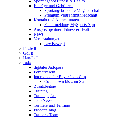
Sportangebot Fitness & Health
Beiträge und Gebühren
Sportangebot ohne Mitgliedschaft
Premium Vertragsmitgliedschaft
Kontakt und Anmeldungen
Fehlermeldung MySports App
Ansprechpartner: Fitness & Health
News
Veranstaltungen
Lev Bewegt
Fußball
GoFit
Handball
Judo
digitaler Judopass
Förderverein
Internationaler Bayer Judo Cup
Countdown bis zum Start
Zusatzbeitrag
Training
Trainingsplan
Judo News
Turniere und Termine
Probetraining
Trainer - Team