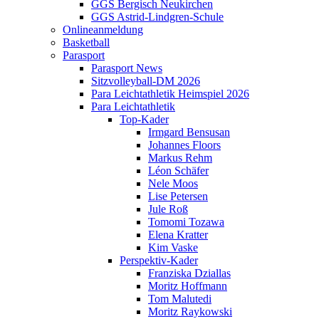
GGS Bergisch Neukirchen
GGS Astrid-Lindgren-Schule
Onlineanmeldung
Basketball
Parasport
Parasport News
Sitzvolleyball-DM 2026
Para Leichtathletik Heimspiel 2026
Para Leichtathletik
Top-Kader
Irmgard Bensusan
Johannes Floors
Markus Rehm
Léon Schäfer
Nele Moos
Lise Petersen
Jule Roß
Tomomi Tozawa
Elena Kratter
Kim Vaske
Perspektiv-Kader
Franziska Dziallas
Moritz Hoffmann
Tom Malutedi
Moritz Raykowski