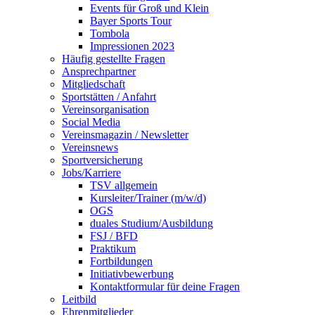
Events für Groß und Klein
Bayer Sports Tour
Tombola
Impressionen 2023
Häufig gestellte Fragen
Ansprechpartner
Mitgliedschaft
Sportstätten / Anfahrt
Vereinsorganisation
Social Media
Vereinsmagazin / Newsletter
Vereinsnews
Sportversicherung
Jobs/Karriere
TSV allgemein
Kursleiter/Trainer (m/w/d)
OGS
duales Studium/Ausbildung
FSJ / BFD
Praktikum
Fortbildungen
Initiativbewerbung
Kontaktformular für deine Fragen
Leitbild
Ehrenmitglieder