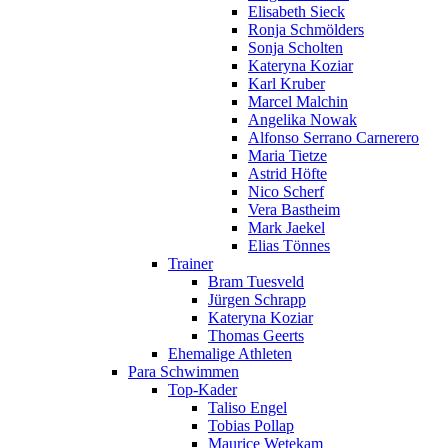
Elisabeth Sieck
Ronja Schmölders
Sonja Scholten
Kateryna Koziar
Karl Kruber
Marcel Malchin
Angelika Nowak
Alfonso Serrano Carnerero
Maria Tietze
Astrid Höfte
Nico Scherf
Vera Bastheim
Mark Jaekel
Elias Tönnes
Trainer
Bram Tuesveld
Jürgen Schrapp
Kateryna Koziar
Thomas Geerts
Ehemalige Athleten
Para Schwimmen
Top-Kader
Taliso Engel
Tobias Pollap
Maurice Wetekam