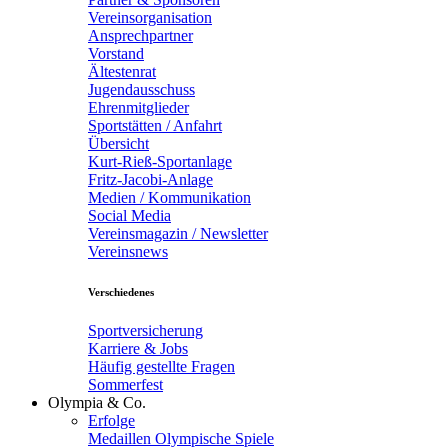
Vereinsorganisation
Ansprechpartner
Vorstand
Ältestenrat
Jugendausschuss
Ehrenmitglieder
Sportstätten / Anfahrt
Übersicht
Kurt-Rieß-Sportanlage
Fritz-Jacobi-Anlage
Medien / Kommunikation
Social Media
Vereinsmagazin / Newsletter
Vereinsnews
Verschiedenes
Sportversicherung
Karriere & Jobs
Häufig gestellte Fragen
Sommerfest
Olympia & Co.
Erfolge
Medaillen Olympische Spiele