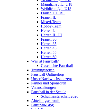
Männliche Jgd. U18
Weibliche Jgd. U18
Frauen I. 1. BL
Frauen II.
Mixed-Team
Hobby-Team
Herren I.
Herren II.+III
Frauen 30
Herren 35
Herren 45
Herren 55
Herren 60
Was ist Faustball?
Geschichte Faustball
Trainingszeiten
Faustball-Onlineshop
Unser Nachwuchskonzept
Partner und Sponsoren
Veranstaltungen
Faustball in der Schule
Schulmeisterschaft 2026
Abteilungschronik
Faustball-Blog