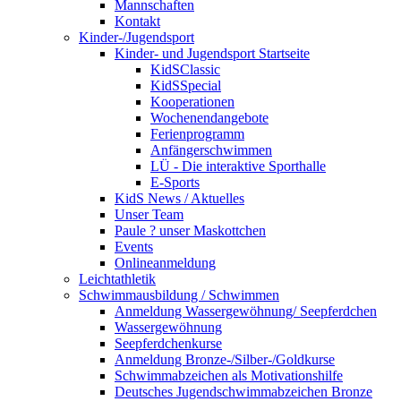
Mannschaften
Kontakt
Kinder-/Jugendsport
Kinder- und Jugendsport Startseite
KidSClassic
KidSSpecial
Kooperationen
Wochenendangebote
Ferienprogramm
Anfängerschwimmen
LÜ - Die interaktive Sporthalle
E-Sports
KidS News / Aktuelles
Unser Team
Paule ? unser Maskottchen
Events
Onlineanmeldung
Leichtathletik
Schwimmausbildung / Schwimmen
Anmeldung Wassergewöhnung/ Seepferdchen
Wassergewöhnung
Seepferdchenkurse
Anmeldung Bronze-/Silber-/Goldkurse
Schwimmabzeichen als Motivationshilfe
Deutsches Jugendschwimmabzeichen Bronze