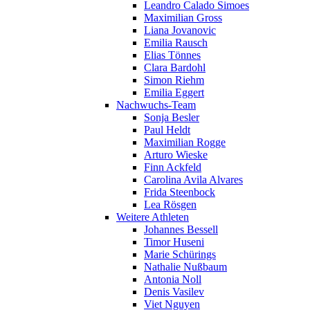
Leandro Calado Simoes
Maximilian Gross
Liana Jovanovic
Emilia Rausch
Elias Tönnes
Clara Bardohl
Simon Riehm
Emilia Eggert
Nachwuchs-Team
Sonja Besler
Paul Heldt
Maximilian Rogge
Arturo Wieske
Finn Ackfeld
Carolina Avila Alvares
Frida Steenbock
Lea Rösgen
Weitere Athleten
Johannes Bessell
Timor Huseni
Marie Schürings
Nathalie Nußbaum
Antonia Noll
Denis Vasilev
Viet Nguyen