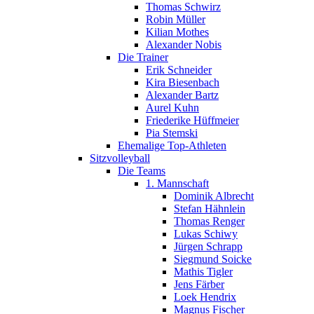
Thomas Schwirz
Robin Müller
Kilian Mothes
Alexander Nobis
Die Trainer
Erik Schneider
Kira Biesenbach
Alexander Bartz
Aurel Kuhn
Friederike Hüffmeier
Pia Stemski
Ehemalige Top-Athleten
Sitzvolleyball
Die Teams
1. Mannschaft
Dominik Albrecht
Stefan Hähnlein
Thomas Renger
Lukas Schiwy
Jürgen Schrapp
Siegmund Soicke
Mathis Tigler
Jens Färber
Loek Hendrix
Magnus Fischer