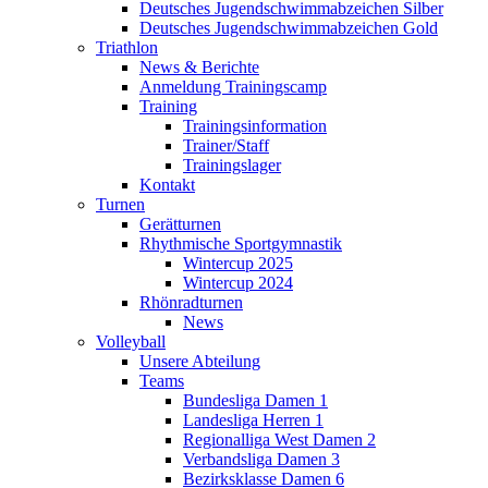
Deutsches Jugendschwimmabzeichen Silber
Deutsches Jugendschwimmabzeichen Gold
Triathlon
News & Berichte
Anmeldung Trainingscamp
Training
Trainingsinformation
Trainer/Staff
Trainingslager
Kontakt
Turnen
Gerätturnen
Rhythmische Sportgymnastik
Wintercup 2025
Wintercup 2024
Rhönradturnen
News
Volleyball
Unsere Abteilung
Teams
Bundesliga Damen 1
Landesliga Herren 1
Regionalliga West Damen 2
Verbandsliga Damen 3
Bezirksklasse Damen 6