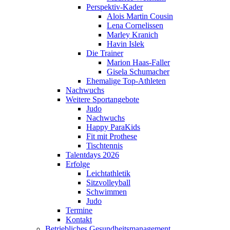
Perspektiv-Kader
Alois Martin Cousin
Lena Cornelissen
Marley Kranich
Havin Islek
Die Trainer
Marion Haas-Faller
Gisela Schumacher
Ehemalige Top-Athleten
Nachwuchs
Weitere Sportangebote
Judo
Nachwuchs
Happy ParaKids
Fit mit Prothese
Tischtennis
Talentdays 2026
Erfolge
Leichtathletik
Sitzvolleyball
Schwimmen
Judo
Termine
Kontakt
Betriebliches Gesundheits­management