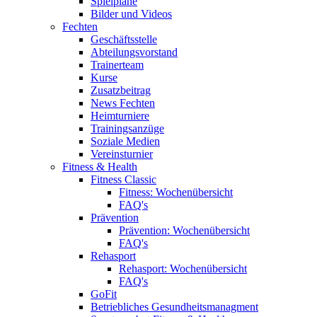
Spielpläne
Bilder und Videos
Fechten
Geschäftsstelle
Abteilungsvorstand
Trainerteam
Kurse
Zusatzbeitrag
News Fechten
Heimturniere
Trainingsanzüge
Soziale Medien
Vereinsturnier
Fitness & Health
Fitness Classic
Fitness: Wochenübersicht
FAQ's
Prävention
Prävention: Wochenübersicht
FAQ's
Rehasport
Rehasport: Wochenübersicht
FAQ's
GoFit
Betriebliches Gesundheitsmanagment