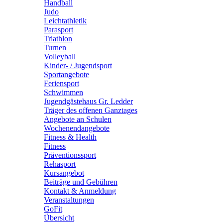
Handball
Judo
Leichtathletik
Parasport
Triathlon
Turnen
Volleyball
Kinder- / Jugendsport
Sportangebote
Feriensport
Schwimmen
Jugendgästehaus Gr. Ledder
Träger des offenen Ganztages
Angebote an Schulen
Wochenendangebote
Fitness & Health
Fitness
Präventionssport
Rehasport
Kursangebot
Beiträge und Gebühren
Kontakt & Anmeldung
Veranstaltungen
GoFit
Übersicht