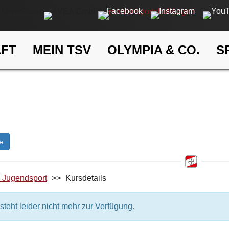
AFT
MEIN TSV
OLYMPIA & CO.
S
Kufer
eldung
ELDUNG
e
d Jugendsport
>>
Kursdetails
steht leider nicht mehr zur Verfügung.