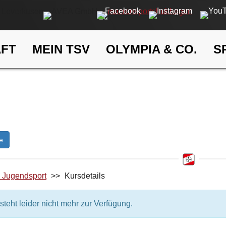
AFT
MEIN TSV
OLYMPIA & CO.
S
Kufer
eldung
ELDUNG
e
d Jugendsport
>>
Kursdetails
steht leider nicht mehr zur Verfügung.