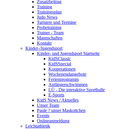
Zusatzbeitrag
Training
Trainingsplan
Judo News
Turniere und Termine
Probetraining
Trainer - Team
Mannschaften
Kontakt
Kinder-/Jugendsport
Kinder- und Jugendsport Startseite
KidSClassic
KidSSpecial
Kooperationen
Wochenendangebote
Ferienprogramm
Anfängerschwimmen
LÜ - Die interaktive Sporthalle
E-Sports
KidS News / Aktuelles
Unser Team
Paule ? unser Maskottchen
Events
Onlineanmeldung
Leichtathletik