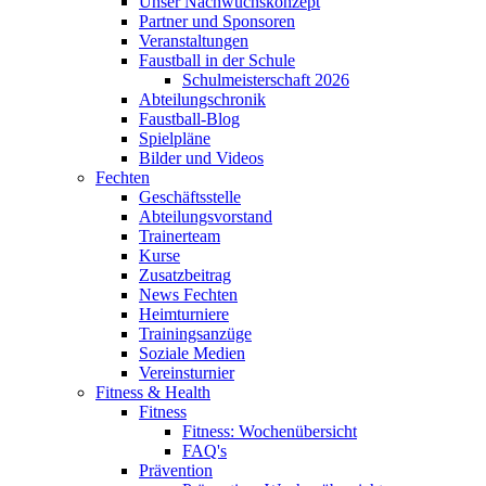
Unser Nachwuchskonzept
Partner und Sponsoren
Veranstaltungen
Faustball in der Schule
Schulmeisterschaft 2026
Abteilungschronik
Faustball-Blog
Spielpläne
Bilder und Videos
Fechten
Geschäftsstelle
Abteilungsvorstand
Trainerteam
Kurse
Zusatzbeitrag
News Fechten
Heimturniere
Trainingsanzüge
Soziale Medien
Vereinsturnier
Fitness & Health
Fitness
Fitness: Wochenübersicht
FAQ's
Prävention