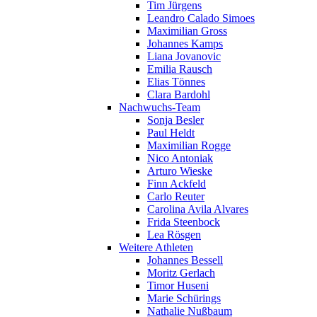
Tim Jürgens
Leandro Calado Simoes
Maximilian Gross
Johannes Kamps
Liana Jovanovic
Emilia Rausch
Elias Tönnes
Clara Bardohl
Nachwuchs-Team
Sonja Besler
Paul Heldt
Maximilian Rogge
Nico Antoniak
Arturo Wieske
Finn Ackfeld
Carlo Reuter
Carolina Avila Alvares
Frida Steenbock
Lea Rösgen
Weitere Athleten
Johannes Bessell
Moritz Gerlach
Timor Huseni
Marie Schürings
Nathalie Nußbaum