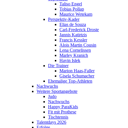
Taliso Engel
Tobias Pollap
Maurice Wetekam
Perspektiv-Kader
Elias de Souza
Carl-Frederick Droste
Jannis Katirtzis
Francis Kessler
Alois Martin Cousin
Lena Cornelissen
Marley Kranich
Havin Islek
Die Trainer
Marion Haas-Faller
Gisela Schumacher
Ehemalige Top-Athleten
Nachwuchs
Weitere Sportangebote
Judo
Nachwuchs
Happy ParaKids
Fit mit Prothese
Tischtennis
Talentdays 2026
Erfolge