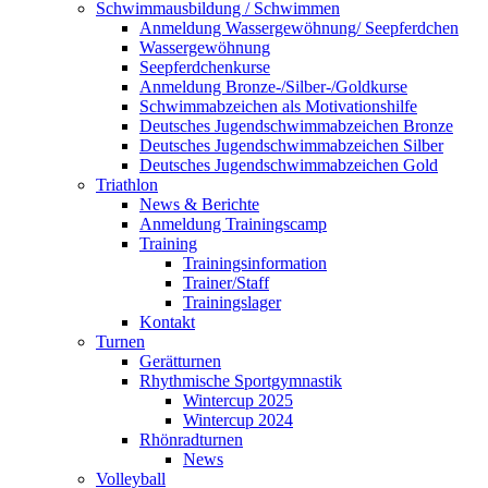
Schwimmausbildung / Schwimmen
Anmeldung Wassergewöhnung/ Seepferdchen
Wassergewöhnung
Seepferdchenkurse
Anmeldung Bronze-/Silber-/Goldkurse
Schwimmabzeichen als Motivationshilfe
Deutsches Jugendschwimmabzeichen Bronze
Deutsches Jugendschwimmabzeichen Silber
Deutsches Jugendschwimmabzeichen Gold
Triathlon
News & Berichte
Anmeldung Trainingscamp
Training
Trainingsinformation
Trainer/Staff
Trainingslager
Kontakt
Turnen
Gerätturnen
Rhythmische Sportgymnastik
Wintercup 2025
Wintercup 2024
Rhönradturnen
News
Volleyball