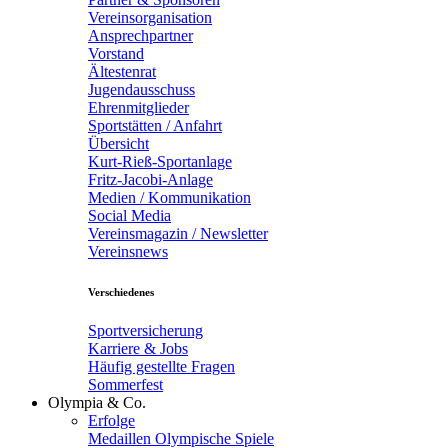
Vereinsorganisation
Ansprechpartner
Vorstand
Ältestenrat
Jugendausschuss
Ehrenmitglieder
Sportstätten / Anfahrt
Übersicht
Kurt-Rieß-Sportanlage
Fritz-Jacobi-Anlage
Medien / Kommunikation
Social Media
Vereinsmagazin / Newsletter
Vereinsnews
Verschiedenes
Sportversicherung
Karriere & Jobs
Häufig gestellte Fragen
Sommerfest
Olympia & Co.
Erfolge
Medaillen Olympische Spiele