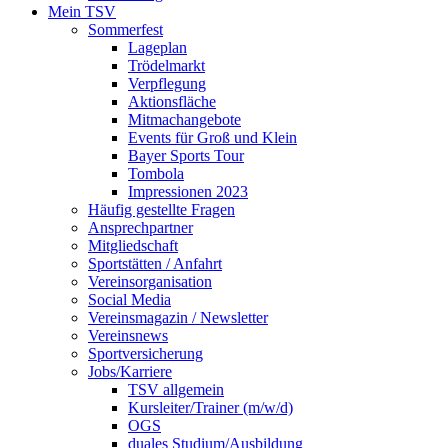
Mein TSV
Sommerfest
Lageplan
Trödelmarkt
Verpflegung
Aktionsfläche
Mitmachangebote
Events für Groß und Klein
Bayer Sports Tour
Tombola
Impressionen 2023
Häufig gestellte Fragen
Ansprechpartner
Mitgliedschaft
Sportstätten / Anfahrt
Vereinsorganisation
Social Media
Vereinsmagazin / Newsletter
Vereinsnews
Sportversicherung
Jobs/Karriere
TSV allgemein
Kursleiter/Trainer (m/w/d)
OGS
duales Studium/Ausbildung