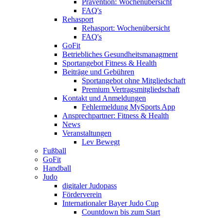
Prävention: Wochenübersicht
FAQ's
Rehasport
Rehasport: Wochenübersicht
FAQ's
GoFit
Betriebliches Gesundheitsmanagment
Sportangebot Fitness & Health
Beiträge und Gebühren
Sportangebot ohne Mitgliedschaft
Premium Vertragsmitgliedschaft
Kontakt und Anmeldungen
Fehlermeldung MySports App
Ansprechpartner: Fitness & Health
News
Veranstaltungen
Lev Bewegt
Fußball
GoFit
Handball
Judo
digitaler Judopass
Förderverein
Internationaler Bayer Judo Cup
Countdown bis zum Start