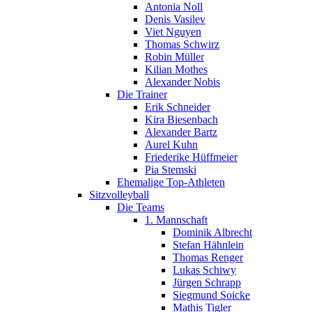
Antonia Noll
Denis Vasilev
Viet Nguyen
Thomas Schwirz
Robin Müller
Kilian Mothes
Alexander Nobis
Die Trainer
Erik Schneider
Kira Biesenbach
Alexander Bartz
Aurel Kuhn
Friederike Hüffmeier
Pia Stemski
Ehemalige Top-Athleten
Sitzvolleyball
Die Teams
1. Mannschaft
Dominik Albrecht
Stefan Hähnlein
Thomas Renger
Lukas Schiwy
Jürgen Schrapp
Siegmund Soicke
Mathis Tigler