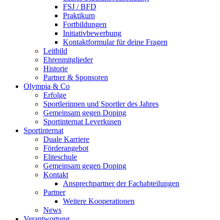
FSJ / BFD
Praktikum
Fortbildungen
Initiativbewerbung
Kontaktformular für deine Fragen
Leitbild
Ehrenmitglieder
Historie
Partner & Sponsoren
Olympia & Co
Erfolge
Sportlerinnen und Sportler des Jahres
Gemeinsam gegen Doping
Sportinternat Leverkusen
Sportinternat
Duale Karriere
Förderangebot
Eliteschule
Gemeinsam gegen Doping
Kontakt
Ansprechpartner der Fachabteilungen
Partner
Weitere Kooperationen
News
Verantwortung