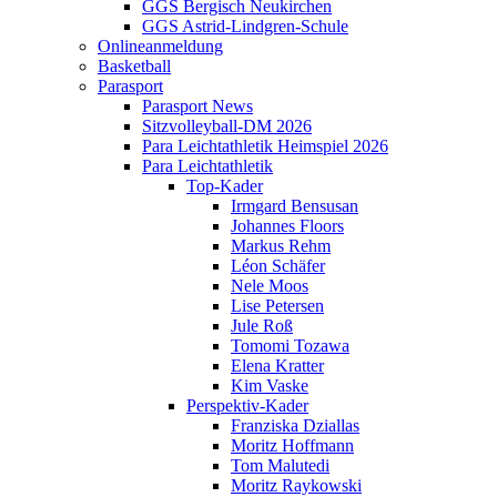
GGS Bergisch Neukirchen
GGS Astrid-Lindgren-Schule
Onlineanmeldung
Basketball
Parasport
Parasport News
Sitzvolleyball-DM 2026
Para Leichtathletik Heimspiel 2026
Para Leichtathletik
Top-Kader
Irmgard Bensusan
Johannes Floors
Markus Rehm
Léon Schäfer
Nele Moos
Lise Petersen
Jule Roß
Tomomi Tozawa
Elena Kratter
Kim Vaske
Perspektiv-Kader
Franziska Dziallas
Moritz Hoffmann
Tom Malutedi
Moritz Raykowski