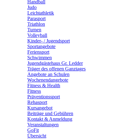
Handball
Judo
Leichtathletik
Parasport
Triathlon
Turnen
Volleyball
Kinder- / Jugendsport
Sportangebote
Feriensport
Schwimmen
Jugendgästehaus Gr. Ledder
Träger des offenen Ganztages
Angebote an Schulen
Wochenendangebote
Fitness & Health
Fitness
Präventionssport
Rehasport
Kursangebot
Beiträge und Gebühren
Kontakt & Anmeldung
Veranstaltungen
GoFit
Übersicht