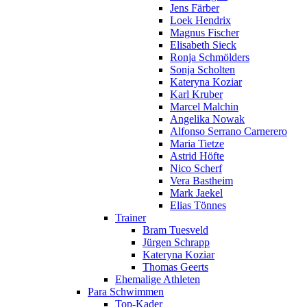
Jens Färber
Loek Hendrix
Magnus Fischer
Elisabeth Sieck
Ronja Schmölders
Sonja Scholten
Kateryna Koziar
Karl Kruber
Marcel Malchin
Angelika Nowak
Alfonso Serrano Carnerero
Maria Tietze
Astrid Höfte
Nico Scherf
Vera Bastheim
Mark Jaekel
Elias Tönnes
Trainer
Bram Tuesveld
Jürgen Schrapp
Kateryna Koziar
Thomas Geerts
Ehemalige Athleten
Para Schwimmen
Top-Kader