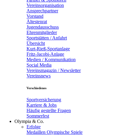
Vereinsorganisation
Ansprechpartner
Vorstand
Ältestenrat
Jugendausschuss
Ehrenmitglieder
Sportstätten / Anfahrt
Übersicht
Kurt-Rieß-Sportanlage
Fritz-Jacobi-Anlage
Medien / Kommunikation
Social Media
Vereinsmagazin / Newsletter
Vereinsnews
Verschiedenes
Sportversicherung
Karriere & Jobs
Häufig gestellte Fragen
Sommerfest
Olympia & Co.
Erfolge
Medaillen Olympische Spiele