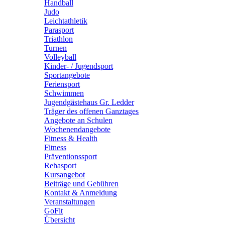
Handball
Judo
Leichtathletik
Parasport
Triathlon
Turnen
Volleyball
Kinder- / Jugendsport
Sportangebote
Feriensport
Schwimmen
Jugendgästehaus Gr. Ledder
Träger des offenen Ganztages
Angebote an Schulen
Wochenendangebote
Fitness & Health
Fitness
Präventionssport
Rehasport
Kursangebot
Beiträge und Gebühren
Kontakt & Anmeldung
Veranstaltungen
GoFit
Übersicht