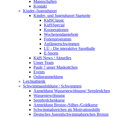
Mannschaften
Kontakt
Kinder-/Jugendsport
Kinder- und Jugendsport Startseite
KidSClassic
KidSSpecial
Kooperationen
Wochenendangebote
Ferienprogramm
Anfängerschwimmen
LÜ - Die interaktive Sporthalle
E-Sports
KidS News / Aktuelles
Unser Team
Paule ? unser Maskottchen
Events
Onlineanmeldung
Leichtathletik
Schwimmausbildung / Schwimmen
Anmeldung Wassergewöhnung/ Seepferdchen
Wassergewöhnung
Seepferdchenkurse
Anmeldung Bronze-/Silber-/Goldkurse
Schwimmabzeichen als Motivationshilfe
Deutsches Jugendschwimmabzeichen Bronze