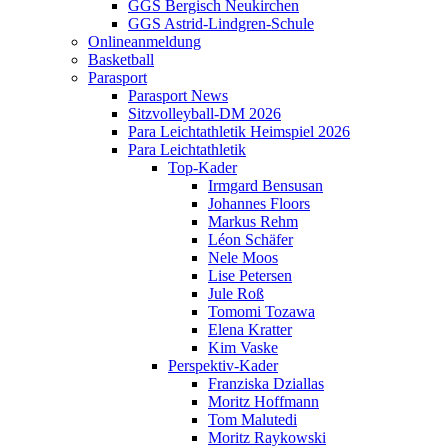
GGS Bergisch Neukirchen
GGS Astrid-Lindgren-Schule
Onlineanmeldung
Basketball
Parasport
Parasport News
Sitzvolleyball-DM 2026
Para Leichtathletik Heimspiel 2026
Para Leichtathletik
Top-Kader
Irmgard Bensusan
Johannes Floors
Markus Rehm
Léon Schäfer
Nele Moos
Lise Petersen
Jule Roß
Tomomi Tozawa
Elena Kratter
Kim Vaske
Perspektiv-Kader
Franziska Dziallas
Moritz Hoffmann
Tom Malutedi
Moritz Raykowski