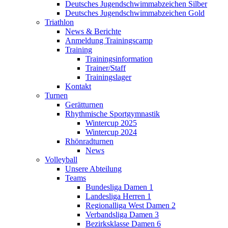
Deutsches Jugendschwimmabzeichen Silber
Deutsches Jugendschwimmabzeichen Gold
Triathlon
News & Berichte
Anmeldung Trainingscamp
Training
Trainingsinformation
Trainer/Staff
Trainingslager
Kontakt
Turnen
Gerätturnen
Rhythmische Sportgymnastik
Wintercup 2025
Wintercup 2024
Rhönradturnen
News
Volleyball
Unsere Abteilung
Teams
Bundesliga Damen 1
Landesliga Herren 1
Regionalliga West Damen 2
Verbandsliga Damen 3
Bezirksklasse Damen 6