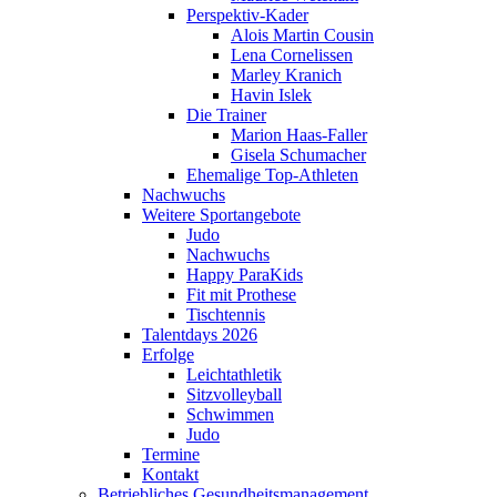
Perspektiv-Kader
Alois Martin Cousin
Lena Cornelissen
Marley Kranich
Havin Islek
Die Trainer
Marion Haas-Faller
Gisela Schumacher
Ehemalige Top-Athleten
Nachwuchs
Weitere Sportangebote
Judo
Nachwuchs
Happy ParaKids
Fit mit Prothese
Tischtennis
Talentdays 2026
Erfolge
Leichtathletik
Sitzvolleyball
Schwimmen
Judo
Termine
Kontakt
Betriebliches Gesundheits­management