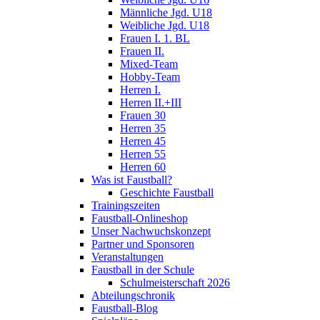
Männliche Jgd. U18
Weibliche Jgd. U18
Frauen I. 1. BL
Frauen II.
Mixed-Team
Hobby-Team
Herren I.
Herren II.+III
Frauen 30
Herren 35
Herren 45
Herren 55
Herren 60
Was ist Faustball?
Geschichte Faustball
Trainingszeiten
Faustball-Onlineshop
Unser Nachwuchskonzept
Partner und Sponsoren
Veranstaltungen
Faustball in der Schule
Schulmeisterschaft 2026
Abteilungschronik
Faustball-Blog