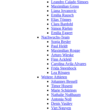
Leandro Calado Simoes
Maximilian Gross
Liana Jovanovic
Emilia Rausch
Elias Tönnes
Clara Bardohl
Simon Riehm
Emilia Eggert
Nachwuchs-Team
Sonja Besler
Paul Heldt
Maximilian Rogge
Arturo Wieske
Finn Ackfeld
Carolina Avila Alvares
Frida Steenbock
Lea Rösgen
Weitere Athleten
Johannes Bessell
Timor Huseni
Marie Schürings
Nathalie Nußbaum
Antonia Noll
Denis Vasilev
Viet Nguyen