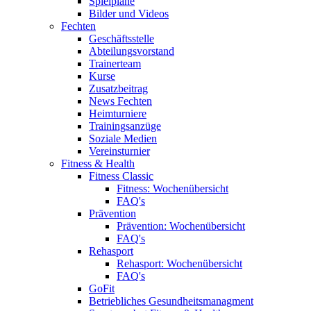
Spielpläne
Bilder und Videos
Fechten
Geschäftsstelle
Abteilungsvorstand
Trainerteam
Kurse
Zusatzbeitrag
News Fechten
Heimturniere
Trainingsanzüge
Soziale Medien
Vereinsturnier
Fitness & Health
Fitness Classic
Fitness: Wochenübersicht
FAQ's
Prävention
Prävention: Wochenübersicht
FAQ's
Rehasport
Rehasport: Wochenübersicht
FAQ's
GoFit
Betriebliches Gesundheitsmanagment