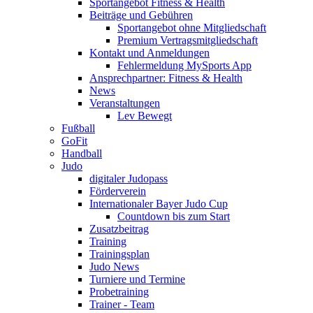
Sportangebot Fitness & Health
Beiträge und Gebühren
Sportangebot ohne Mitgliedschaft
Premium Vertragsmitgliedschaft
Kontakt und Anmeldungen
Fehlermeldung MySports App
Ansprechpartner: Fitness & Health
News
Veranstaltungen
Lev Bewegt
Fußball
GoFit
Handball
Judo
digitaler Judopass
Förderverein
Internationaler Bayer Judo Cup
Countdown bis zum Start
Zusatzbeitrag
Training
Trainingsplan
Judo News
Turniere und Termine
Probetraining
Trainer - Team