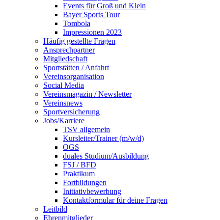
Events für Groß und Klein
Bayer Sports Tour
Tombola
Impressionen 2023
Häufig gestellte Fragen
Ansprechpartner
Mitgliedschaft
Sportstätten / Anfahrt
Vereinsorganisation
Social Media
Vereinsmagazin / Newsletter
Vereinsnews
Sportversicherung
Jobs/Karriere
TSV allgemein
Kursleiter/Trainer (m/w/d)
OGS
duales Studium/Ausbildung
FSJ / BFD
Praktikum
Fortbildungen
Initiativbewerbung
Kontaktformular für deine Fragen
Leitbild
Ehrenmitglieder