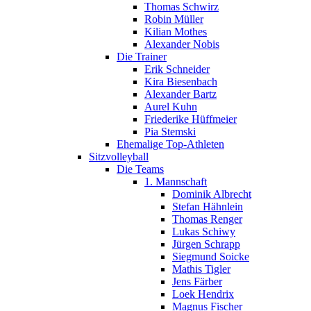
Thomas Schwirz
Robin Müller
Kilian Mothes
Alexander Nobis
Die Trainer
Erik Schneider
Kira Biesenbach
Alexander Bartz
Aurel Kuhn
Friederike Hüffmeier
Pia Stemski
Ehemalige Top-Athleten
Sitzvolleyball
Die Teams
1. Mannschaft
Dominik Albrecht
Stefan Hähnlein
Thomas Renger
Lukas Schiwy
Jürgen Schrapp
Siegmund Soicke
Mathis Tigler
Jens Färber
Loek Hendrix
Magnus Fischer