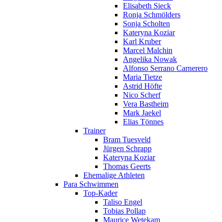
Elisabeth Sieck
Ronja Schmölders
Sonja Scholten
Kateryna Koziar
Karl Kruber
Marcel Malchin
Angelika Nowak
Alfonso Serrano Carnerero
Maria Tietze
Astrid Höfte
Nico Scherf
Vera Bastheim
Mark Jaekel
Elias Tönnes
Trainer
Bram Tuesveld
Jürgen Schrapp
Kateryna Koziar
Thomas Geerts
Ehemalige Athleten
Para Schwimmen
Top-Kader
Taliso Engel
Tobias Pollap
Maurice Wetekam