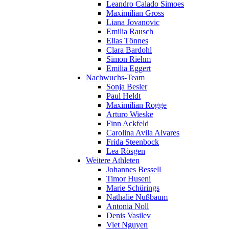
Leandro Calado Simoes
Maximilian Gross
Liana Jovanovic
Emilia Rausch
Elias Tönnes
Clara Bardohl
Simon Riehm
Emilia Eggert
Nachwuchs-Team
Sonja Besler
Paul Heldt
Maximilian Rogge
Arturo Wieske
Finn Ackfeld
Carolina Avila Alvares
Frida Steenbock
Lea Rösgen
Weitere Athleten
Johannes Bessell
Timor Huseni
Marie Schürings
Nathalie Nußbaum
Antonia Noll
Denis Vasilev
Viet Nguyen