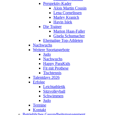
Perspektiv-Kader
Alois Martin Cousin
Lena Cornelissen
Marley Kranich
Havin Islek
Die Trainer
Marion Haas-Faller
Gisela Schumacher
Ehemalige Top-Athleten
Nachwuchs
Weitere Sportangebote
Judo
Nachwuchs
Happy ParaKids
Fit mit Prothese
Tischtennis
Talentdays 2026
Erfolge
Leichtathletik
Sitzvolleyball
Schwimmen
Judo
Termine
Kontakt
Betriebliches Gesundheits­management