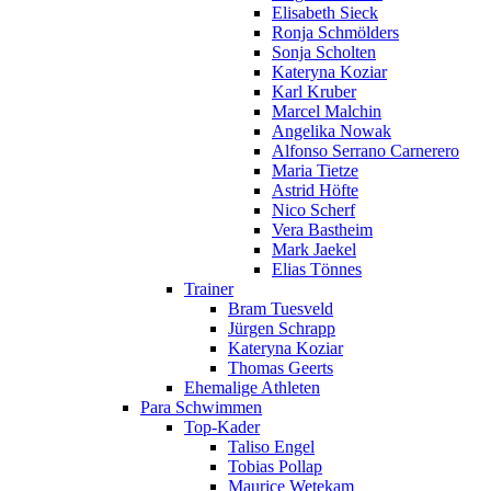
Elisabeth Sieck
Ronja Schmölders
Sonja Scholten
Kateryna Koziar
Karl Kruber
Marcel Malchin
Angelika Nowak
Alfonso Serrano Carnerero
Maria Tietze
Astrid Höfte
Nico Scherf
Vera Bastheim
Mark Jaekel
Elias Tönnes
Trainer
Bram Tuesveld
Jürgen Schrapp
Kateryna Koziar
Thomas Geerts
Ehemalige Athleten
Para Schwimmen
Top-Kader
Taliso Engel
Tobias Pollap
Maurice Wetekam