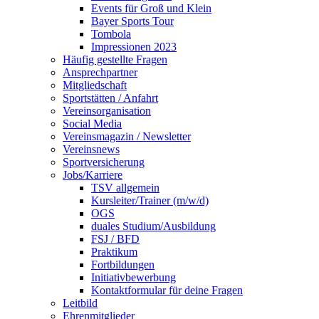
Events für Groß und Klein
Bayer Sports Tour
Tombola
Impressionen 2023
Häufig gestellte Fragen
Ansprechpartner
Mitgliedschaft
Sportstätten / Anfahrt
Vereinsorganisation
Social Media
Vereinsmagazin / Newsletter
Vereinsnews
Sportversicherung
Jobs/Karriere
TSV allgemein
Kursleiter/Trainer (m/w/d)
OGS
duales Studium/Ausbildung
FSJ / BFD
Praktikum
Fortbildungen
Initiativbewerbung
Kontaktformular für deine Fragen
Leitbild
Ehrenmitglieder