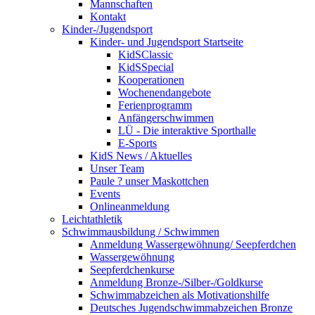
Mannschaften
Kontakt
Kinder-/Jugendsport
Kinder- und Jugendsport Startseite
KidSClassic
KidSSpecial
Kooperationen
Wochenendangebote
Ferienprogramm
Anfängerschwimmen
LÜ - Die interaktive Sporthalle
E-Sports
KidS News / Aktuelles
Unser Team
Paule ? unser Maskottchen
Events
Onlineanmeldung
Leichtathletik
Schwimmausbildung / Schwimmen
Anmeldung Wassergewöhnung/ Seepferdchen
Wassergewöhnung
Seepferdchenkurse
Anmeldung Bronze-/Silber-/Goldkurse
Schwimmabzeichen als Motivationshilfe
Deutsches Jugendschwimmabzeichen Bronze