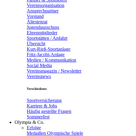
Vereinsorganisation
Ansprechpartner
Vorstand
Ältestenrat
Jugendausschuss
Ehrenmitglieder
Sportstätten / Anfahrt
Übersicht
Kurt-Rieß-Sportanlage
Fritz-Jacobi-Anlage
Medien / Kommunikation
Social Media
Vereinsmagazin / Newsletter
Vereinsnews
Verschiedenes
Sportversicherung
Karriere & Jobs
Häufig gestellte Fragen
Sommerfest
Olympia & Co.
Erfolge
Medaillen Olympische Spiele