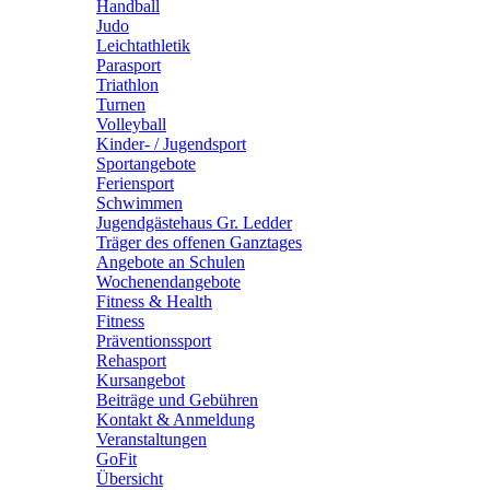
Handball
Judo
Leichtathletik
Parasport
Triathlon
Turnen
Volleyball
Kinder- / Jugendsport
Sportangebote
Feriensport
Schwimmen
Jugendgästehaus Gr. Ledder
Träger des offenen Ganztages
Angebote an Schulen
Wochenendangebote
Fitness & Health
Fitness
Präventionssport
Rehasport
Kursangebot
Beiträge und Gebühren
Kontakt & Anmeldung
Veranstaltungen
GoFit
Übersicht