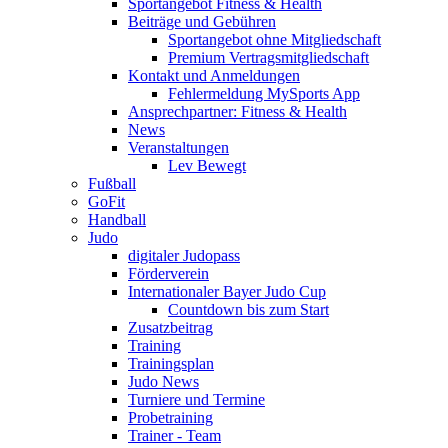
Sportangebot Fitness & Health
Beiträge und Gebühren
Sportangebot ohne Mitgliedschaft
Premium Vertragsmitgliedschaft
Kontakt und Anmeldungen
Fehlermeldung MySports App
Ansprechpartner: Fitness & Health
News
Veranstaltungen
Lev Bewegt
Fußball
GoFit
Handball
Judo
digitaler Judopass
Förderverein
Internationaler Bayer Judo Cup
Countdown bis zum Start
Zusatzbeitrag
Training
Trainingsplan
Judo News
Turniere und Termine
Probetraining
Trainer - Team