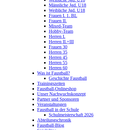
Männliche Jgd. U18
Weibliche Jgd. U18
Frauen I. 1. BL
Frauen II.
Mixed-Team
Hobby-Team
Herren I.
Herren II.+III
Frauen 30
Herren 35
Herren 45
Herren 55
Herren 60
Was ist Faustball?
Geschichte Faustball
Trainingszeiten
Faustball-Onlineshop
Unser Nachwuchskonzept
Partner und Sponsoren
Veranstaltungen
Faustball in der Schule
Schulmeisterschaft 2026
Abteilungschronik
Faustball-Blog