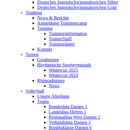
Deutsches Jugendschwimmabzeichen Silber
Deutsches Jugendschwimmabzeichen Gold
Triathlon
News & Berichte
Anmeldung Trainingscamp
Training
Trainingsinformation
Trainer/Staff
Trainingslager
Kontakt
Turnen
Gerätturnen
Rhythmische Sportgymnastik
Wintercup 2025
Wintercup 2024
Rhönradturnen
News
Volleyball
Unsere Abteilung
Teams
Bundesliga Damen 1
Landesliga Herren 1
Regionalliga West Damen 2
Verbandsliga Damen 3
Bezirksklasse Damen 6