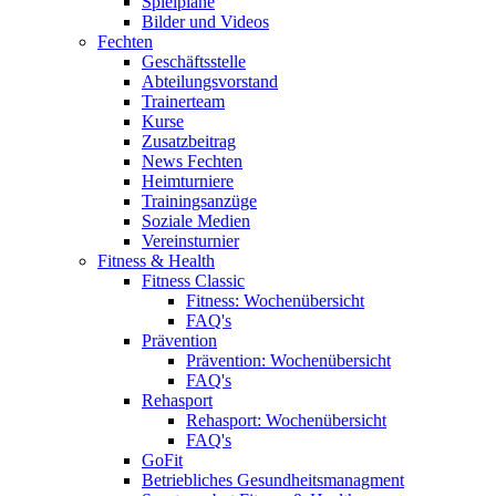
Spielpläne
Bilder und Videos
Fechten
Geschäftsstelle
Abteilungsvorstand
Trainerteam
Kurse
Zusatzbeitrag
News Fechten
Heimturniere
Trainingsanzüge
Soziale Medien
Vereinsturnier
Fitness & Health
Fitness Classic
Fitness: Wochenübersicht
FAQ's
Prävention
Prävention: Wochenübersicht
FAQ's
Rehasport
Rehasport: Wochenübersicht
FAQ's
GoFit
Betriebliches Gesundheitsmanagment