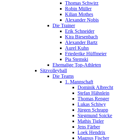
Thomas Schwirz
Robin Müller
Kilian Mothes
Alexander Nobis
Die Trainer
Erik Schneider
Kira Biesenbach
Alexander Bartz
Aurel Kuhn
Friederike Hüffmeier
Pia Stemski
Ehemalige Top-Athleten
Sitzvolleyball
Die Teams
1. Mannschaft
Dominik Albrecht
Stefan Hähnlein
Thomas Renger
Lukas Schiwy
Jürgen Schrapp
Siegmund Soicke
Mathis Tigler
Jens Färber
Loek Hendrix
Magnus Fischer