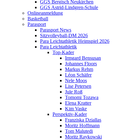
GGS Bergisch Neukirchen
GGS Astrid-Lindgren-Schule
Onlineanmeldung
Basketball
Parasport
Parasport News
Sitzvolleyball-DM 2026
Para Leichtathletik Heimspiel 2026
Para Leichtathletik
Top-Kader
Irmgard Bensusan
Johannes Floors
Markus Rehm
Léon Schäfer
Nele Moos
Lise Petersen
Jule Roß
Tomomi Tozawa
Elena Kratter
Kim Vaske
Perspektiv-Kader
Franziska Dziallas
Moritz Hoffmann
Tom Malutedi
Moritz Raykowski