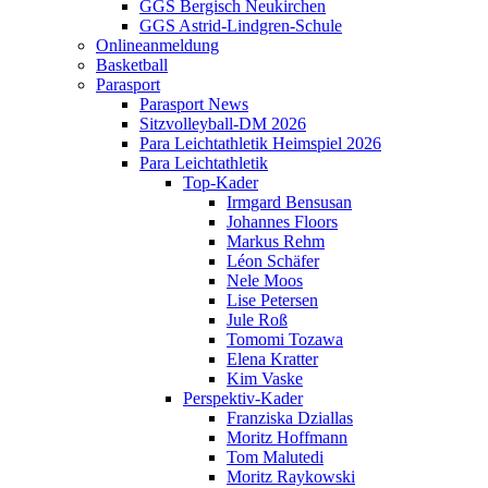
GGS Bergisch Neukirchen
GGS Astrid-Lindgren-Schule
Onlineanmeldung
Basketball
Parasport
Parasport News
Sitzvolleyball-DM 2026
Para Leichtathletik Heimspiel 2026
Para Leichtathletik
Top-Kader
Irmgard Bensusan
Johannes Floors
Markus Rehm
Léon Schäfer
Nele Moos
Lise Petersen
Jule Roß
Tomomi Tozawa
Elena Kratter
Kim Vaske
Perspektiv-Kader
Franziska Dziallas
Moritz Hoffmann
Tom Malutedi
Moritz Raykowski