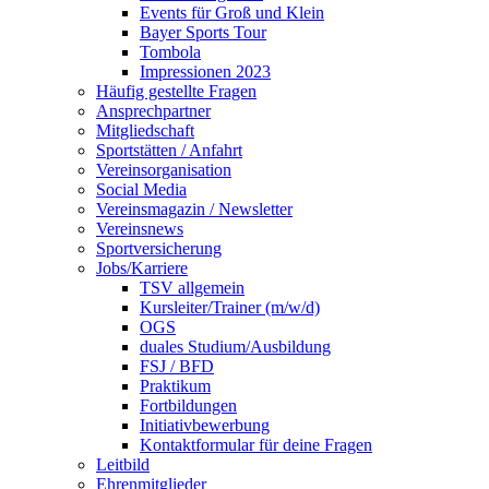
Events für Groß und Klein
Bayer Sports Tour
Tombola
Impressionen 2023
Häufig gestellte Fragen
Ansprechpartner
Mitgliedschaft
Sportstätten / Anfahrt
Vereinsorganisation
Social Media
Vereinsmagazin / Newsletter
Vereinsnews
Sportversicherung
Jobs/Karriere
TSV allgemein
Kursleiter/Trainer (m/w/d)
OGS
duales Studium/Ausbildung
FSJ / BFD
Praktikum
Fortbildungen
Initiativbewerbung
Kontaktformular für deine Fragen
Leitbild
Ehrenmitglieder