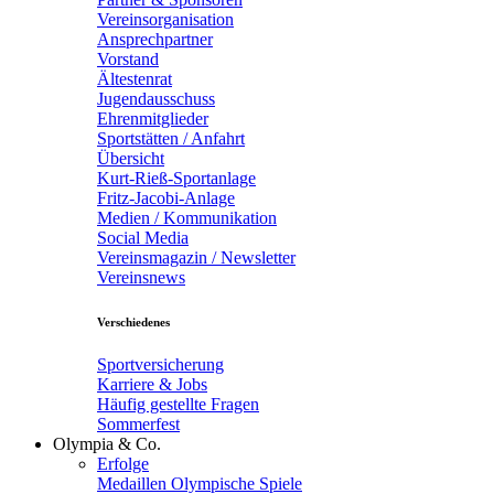
Vereinsorganisation
Ansprechpartner
Vorstand
Ältestenrat
Jugendausschuss
Ehrenmitglieder
Sportstätten / Anfahrt
Übersicht
Kurt-Rieß-Sportanlage
Fritz-Jacobi-Anlage
Medien / Kommunikation
Social Media
Vereinsmagazin / Newsletter
Vereinsnews
Verschiedenes
Sportversicherung
Karriere & Jobs
Häufig gestellte Fragen
Sommerfest
Olympia & Co.
Erfolge
Medaillen Olympische Spiele