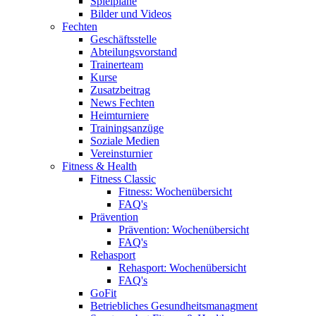
Spielpläne
Bilder und Videos
Fechten
Geschäftsstelle
Abteilungsvorstand
Trainerteam
Kurse
Zusatzbeitrag
News Fechten
Heimturniere
Trainingsanzüge
Soziale Medien
Vereinsturnier
Fitness & Health
Fitness Classic
Fitness: Wochenübersicht
FAQ's
Prävention
Prävention: Wochenübersicht
FAQ's
Rehasport
Rehasport: Wochenübersicht
FAQ's
GoFit
Betriebliches Gesundheitsmanagment