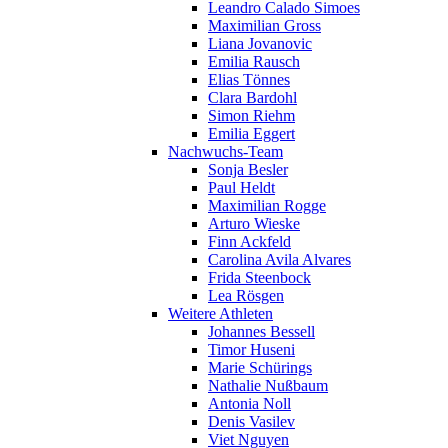
Leandro Calado Simoes
Maximilian Gross
Liana Jovanovic
Emilia Rausch
Elias Tönnes
Clara Bardohl
Simon Riehm
Emilia Eggert
Nachwuchs-Team
Sonja Besler
Paul Heldt
Maximilian Rogge
Arturo Wieske
Finn Ackfeld
Carolina Avila Alvares
Frida Steenbock
Lea Rösgen
Weitere Athleten
Johannes Bessell
Timor Huseni
Marie Schürings
Nathalie Nußbaum
Antonia Noll
Denis Vasilev
Viet Nguyen