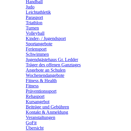
Handball
Judo
Leichtathletik
Parasport
Triathlon
Turnen
Volleyball
Kinder- / Jugendsport
Sportangebote
Feriensport
Schwimmen
Jugendgästehaus Gr. Ledder
Träger des offenen Ganztages
Angebote an Schulen
Wochenendangebote
Fitness & Health
Fitness
Präventionssport
Rehasport
Kursangebot
Beiträge und Gebühren
Kontakt & Anmeldung
Veranstaltungen
GoFit
Übersicht