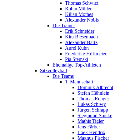
Thomas Schwirz
Robin Müller
Kilian Mothes
Alexander Nobis
Die Trainer
Erik Schneider
Kira Biesenbach
Alexander Bartz
Aurel Kuhn
Friederike Hüffmeier
Pia Stemski
Ehemalige Top-Athleten
Sitzvolleyball
Die Teams
1. Mannschaft
Dominik Albrecht
Stefan Hähnlein
Thomas Renger
Lukas Schiwy
Jürgen Schrapp
Siegmund Soicke
Mathis Tigler
Jens Färber
Loek Hendrix
Magnus Fischer