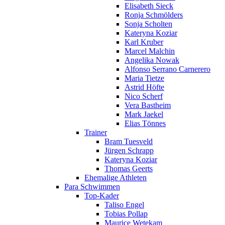
Elisabeth Sieck
Ronja Schmölders
Sonja Scholten
Kateryna Koziar
Karl Kruber
Marcel Malchin
Angelika Nowak
Alfonso Serrano Carnerero
Maria Tietze
Astrid Höfte
Nico Scherf
Vera Bastheim
Mark Jaekel
Elias Tönnes
Trainer
Bram Tuesveld
Jürgen Schrapp
Kateryna Koziar
Thomas Geerts
Ehemalige Athleten
Para Schwimmen
Top-Kader
Taliso Engel
Tobias Pollap
Maurice Wetekam