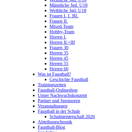
Männliche Jgd. U18
Weibliche Jgd. U18
Frauen I. 1. BL
Frauen II.
Mixed-Team
Hobby-Team
Herren I.
Herren II.+III
Frauen 30
Herren 35
Herren 45
Herren 55
Herren 60
Was ist Faustball?
Geschichte Faustball
Trainingszeiten
Faustball-Onlineshop
Unser Nachwuchskonzept
Partner und Sponsoren
Veranstaltungen
Faustball in der Schule
Schulmeisterschaft 2026
Abteilungschronik
Faustball-Blog