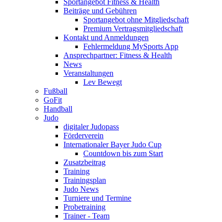
Sportangebot Fitness & Health
Beiträge und Gebühren
Sportangebot ohne Mitgliedschaft
Premium Vertragsmitgliedschaft
Kontakt und Anmeldungen
Fehlermeldung MySports App
Ansprechpartner: Fitness & Health
News
Veranstaltungen
Lev Bewegt
Fußball
GoFit
Handball
Judo
digitaler Judopass
Förderverein
Internationaler Bayer Judo Cup
Countdown bis zum Start
Zusatzbeitrag
Training
Trainingsplan
Judo News
Turniere und Termine
Probetraining
Trainer - Team