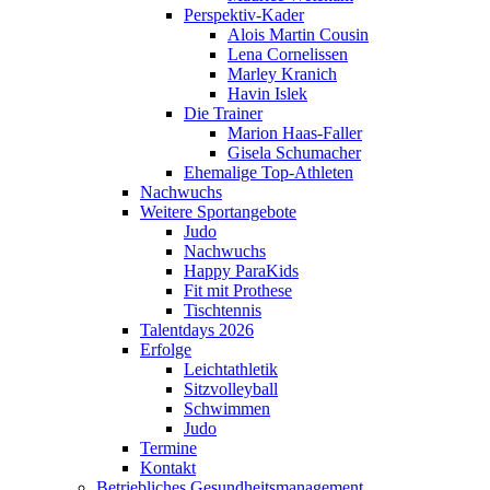
Perspektiv-Kader
Alois Martin Cousin
Lena Cornelissen
Marley Kranich
Havin Islek
Die Trainer
Marion Haas-Faller
Gisela Schumacher
Ehemalige Top-Athleten
Nachwuchs
Weitere Sportangebote
Judo
Nachwuchs
Happy ParaKids
Fit mit Prothese
Tischtennis
Talentdays 2026
Erfolge
Leichtathletik
Sitzvolleyball
Schwimmen
Judo
Termine
Kontakt
Betriebliches Gesundheits­management