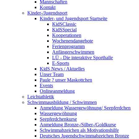
Mannschaften
Kontakt
Kinder-/Jugendsport
Kinder- und Jugendsport Startseite
KidSClassic
KidSSpecial
Kooperationen
Wochenendangebote
Ferienprogramm
Anfängerschwimmen
LÜ - Die interaktive Sporthalle
E-Sports
KidS News / Aktuelles
Unser Team
Paule ? unser Maskottchen
Events
Onlineanmeldung
Leichtathletik
Schwimmausbildung / Schwimmen
Anmeldung Wassergewöhnung/ Seepferdchen
Wassergewöhnung
Seepferdchenkurse
Anmeldung Bronze-/Silber-/Goldkurse
Schwimmabzeichen als Motivationshilfe
Deutsches Jugendschwimmabzeichen Bronze