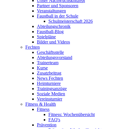
Unser Nachwuchskonzept
Partner und Sponsoren
Veranstaltungen
Faustball in der Schule
Schulmeisterschaft 2026
Abteilungschronik
Faustball-Blog
Spielpläne
Bilder und Videos
Fechten
Geschäftsstelle
Abteilungsvorstand
Trainerteam
Kurse
Zusatzbeitrag
News Fechten
Heimturniere
Trainingsanzüge
Soziale Medien
Vereinsturnier
Fitness & Health
Fitness
Fitness: Wochenübersicht
FAQ's
Prävention