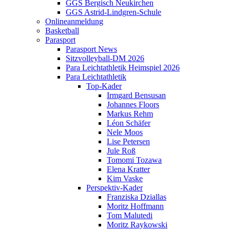
GGS Bergisch Neukirchen
GGS Astrid-Lindgren-Schule
Onlineanmeldung
Basketball
Parasport
Parasport News
Sitzvolleyball-DM 2026
Para Leichtathletik Heimspiel 2026
Para Leichtathletik
Top-Kader
Irmgard Bensusan
Johannes Floors
Markus Rehm
Léon Schäfer
Nele Moos
Lise Petersen
Jule Roß
Tomomi Tozawa
Elena Kratter
Kim Vaske
Perspektiv-Kader
Franziska Dziallas
Moritz Hoffmann
Tom Malutedi
Moritz Raykowski