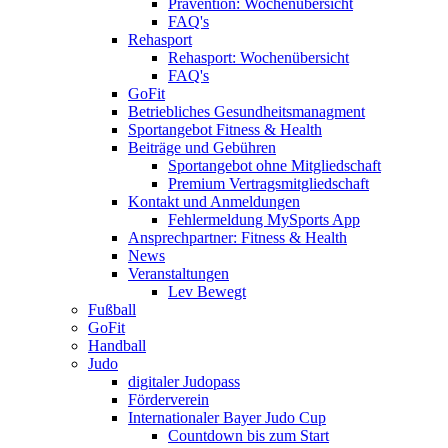
Prävention: Wochenübersicht
FAQ's
Rehasport
Rehasport: Wochenübersicht
FAQ's
GoFit
Betriebliches Gesundheitsmanagment
Sportangebot Fitness & Health
Beiträge und Gebühren
Sportangebot ohne Mitgliedschaft
Premium Vertragsmitgliedschaft
Kontakt und Anmeldungen
Fehlermeldung MySports App
Ansprechpartner: Fitness & Health
News
Veranstaltungen
Lev Bewegt
Fußball
GoFit
Handball
Judo
digitaler Judopass
Förderverein
Internationaler Bayer Judo Cup
Countdown bis zum Start