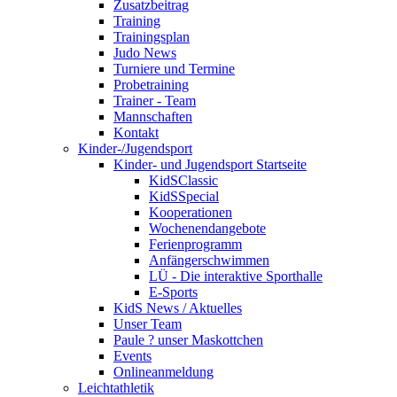
Zusatzbeitrag
Training
Trainingsplan
Judo News
Turniere und Termine
Probetraining
Trainer - Team
Mannschaften
Kontakt
Kinder-/Jugendsport
Kinder- und Jugendsport Startseite
KidSClassic
KidSSpecial
Kooperationen
Wochenendangebote
Ferienprogramm
Anfängerschwimmen
LÜ - Die interaktive Sporthalle
E-Sports
KidS News / Aktuelles
Unser Team
Paule ? unser Maskottchen
Events
Onlineanmeldung
Leichtathletik