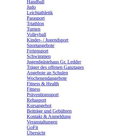
Handball
Judo
Leichtathletik
Parasport
Triathlon
Turnen
Volleyball
Kinder- / Jugendsport
Sportangebote
Feriensport
Schwimmen
Jugendgästehaus Gr. Ledder
Träger des offenen Ganztages
Angebote an Schulen
Wochenendangebote
Fitness & Health
Fitness
Präventionssport
Rehasport
Kursangebot
Beiträge und Gebühren
Kontakt & Anmeldung
Veranstaltungen
GoFit
Übersicht