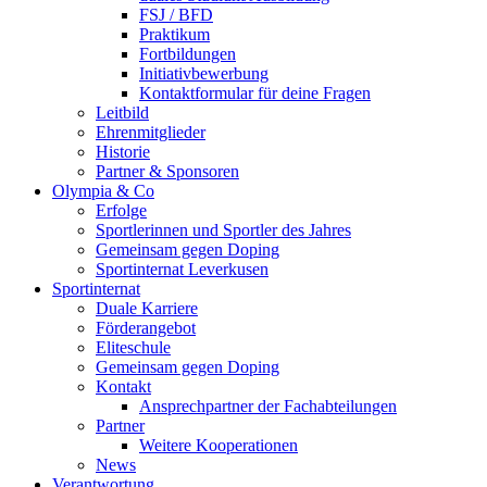
FSJ / BFD
Praktikum
Fortbildungen
Initiativbewerbung
Kontaktformular für deine Fragen
Leitbild
Ehrenmitglieder
Historie
Partner & Sponsoren
Olympia & Co
Erfolge
Sportlerinnen und Sportler des Jahres
Gemeinsam gegen Doping
Sportinternat Leverkusen
Sportinternat
Duale Karriere
Förderangebot
Eliteschule
Gemeinsam gegen Doping
Kontakt
Ansprechpartner der Fachabteilungen
Partner
Weitere Kooperationen
News
Verantwortung