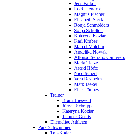
Jens Färber
Loek Hendrix
Magnus Fischer
Elisabeth Sieck
Ronja Schmölders
Sonja Scholten
Kateryna Koziar
Karl Kruber
Marcel Malchin
Angelika Nowak
Alfonso Serrano Carnerero
Maria Tietze
Astrid Höfte
Nico Scherf
Vera Bastheim
Mark Jaekel
Elias Tönnes
Trainer
Bram Tuesveld
Jürgen Schrapp
Kateryna Koziar
Thomas Geerts
Ehemalige Athleten
Para Schwimmen
Top-Kader