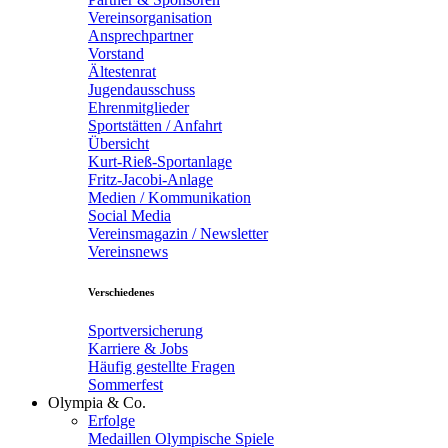
Vereinsorganisation
Ansprechpartner
Vorstand
Ältestenrat
Jugendausschuss
Ehrenmitglieder
Sportstätten / Anfahrt
Übersicht
Kurt-Rieß-Sportanlage
Fritz-Jacobi-Anlage
Medien / Kommunikation
Social Media
Vereinsmagazin / Newsletter
Vereinsnews
Verschiedenes
Sportversicherung
Karriere & Jobs
Häufig gestellte Fragen
Sommerfest
Olympia & Co.
Erfolge
Medaillen Olympische Spiele