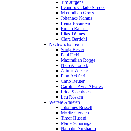
Tim Jürgens
Leandro Calado Simoes
Maximilian Gross
Johannes Kamps
Liana Jovanovic
Emilia Rausch
Elias Tönnes
Clara Bardohl
Nachwuchs-Team
Sonja Besler
Paul Heldt
Maximilian Rogge
Nico Antoniak
Arturo Wieske
Finn Ackfeld
Carlo Reuter
Carolina Avila Alvares
Frida Steenbock
Lea Rösgen
Weitere Athleten
Johannes Bessell
Moritz Gerlach
Timor Huseni
Marie Schürings
Nathalie Nußbaum