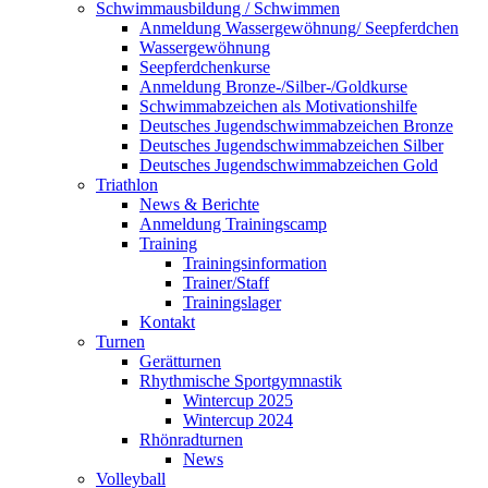
Schwimmausbildung / Schwimmen
Anmeldung Wassergewöhnung/ Seepferdchen
Wassergewöhnung
Seepferdchenkurse
Anmeldung Bronze-/Silber-/Goldkurse
Schwimmabzeichen als Motivationshilfe
Deutsches Jugendschwimmabzeichen Bronze
Deutsches Jugendschwimmabzeichen Silber
Deutsches Jugendschwimmabzeichen Gold
Triathlon
News & Berichte
Anmeldung Trainingscamp
Training
Trainingsinformation
Trainer/Staff
Trainingslager
Kontakt
Turnen
Gerätturnen
Rhythmische Sportgymnastik
Wintercup 2025
Wintercup 2024
Rhönradturnen
News
Volleyball