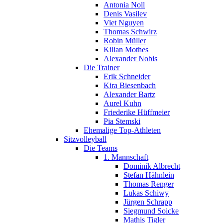
Antonia Noll
Denis Vasilev
Viet Nguyen
Thomas Schwirz
Robin Müller
Kilian Mothes
Alexander Nobis
Die Trainer
Erik Schneider
Kira Biesenbach
Alexander Bartz
Aurel Kuhn
Friederike Hüffmeier
Pia Stemski
Ehemalige Top-Athleten
Sitzvolleyball
Die Teams
1. Mannschaft
Dominik Albrecht
Stefan Hähnlein
Thomas Renger
Lukas Schiwy
Jürgen Schrapp
Siegmund Soicke
Mathis Tigler