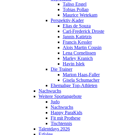
Taliso Engel
Tobias Pollap
Maurice Wetekam
Perspektiv-Kader
Elias de Souza
Carl-Frederick Droste
Jannis Katirtzis
Francis Kessler
Alois Martin Cousin
Lena Cornelissen
Marley Kranich
Havin Islek
Die Trainer
Marion Haas-Faller
Gisela Schumacher
Ehemalige Top-Athleten
Nachwuchs
Weitere Sportangebote
Judo
Nachwuchs
Happy ParaKids
Fit mit Prothese
Tischtennis
Talentdays 2026
Erfolge