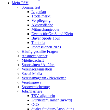
Mein TSV
Sommerfest
Lageplan
Trödelmarkt
Verpflegung
Aktionsfläche
Mitmachangebote
Events für Groß und Klein
Bayer Sports Tour
Tombola
Impressionen 2023
Häufig gestellte Fragen
Ansprechpartner
Mitgliedschaft
Sportstätten / Anfahrt
Vereinsorganisation
Social Media
Vereinsmagazin / Newsletter
Vereinsnews
Sportversicherung
Jobs/Karriere
TSV allgemein
Kursleiter/Trainer (m/w/d)
OGS
duales Studium/Ausbildung