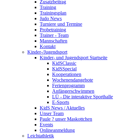
Zusatzbeitrag
Training
Trainingsplan
Judo News
Turniere und Termine
Probetraining
Trainer - Team
Mannschaften
Kontakt
Kinder-/Jugendsport
Kinder- und Jugendsport Startseite
KidSClassic
KidSSpecial
Kooperationen
Wochenendangebote
Ferienprogramm
Anfängerschwimmen
LÜ - Die interaktive Sporthalle
E-Sports
KidS News / Aktuelles
Unser Team
Paule ? unser Maskottchen
Events
Onlineanmeldung
Leichtathletik