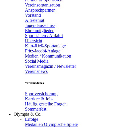
Vereinsorganisation
Ansprechpartner
Vorstand
Ältestenrat
Jugendausschuss
Ehrenmitglieder
Sportstätten / Anfahrt
Übersicht
Kurt-Rieß-Sportanlage
Fritz-Jacobi-Anlage
Medien / Kommunikation
Social Media
Vereinsmagazin / Newsletter
Vereinsnews
Verschiedenes
Sportversicherung
Karriere & Jobs
Häufig gestellte Fragen
Sommerfest
Olympia & Co.
Erfolge
Medaillen Olympische Spiele