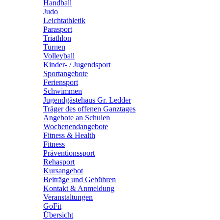
Handball
Judo
Leichtathletik
Parasport
Triathlon
Turnen
Volleyball
Kinder- / Jugendsport
Sportangebote
Feriensport
Schwimmen
Jugendgästehaus Gr. Ledder
Träger des offenen Ganztages
Angebote an Schulen
Wochenendangebote
Fitness & Health
Fitness
Präventionssport
Rehasport
Kursangebot
Beiträge und Gebühren
Kontakt & Anmeldung
Veranstaltungen
GoFit
Übersicht