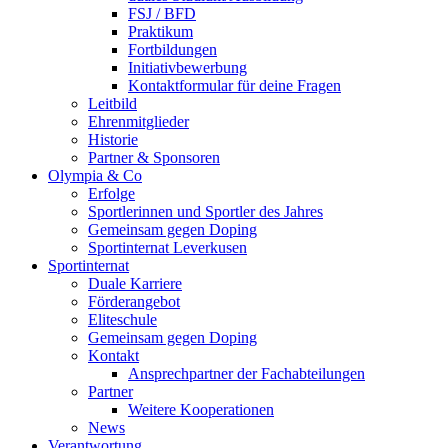
FSJ / BFD
Praktikum
Fortbildungen
Initiativbewerbung
Kontaktformular für deine Fragen
Leitbild
Ehrenmitglieder
Historie
Partner & Sponsoren
Olympia & Co
Erfolge
Sportlerinnen und Sportler des Jahres
Gemeinsam gegen Doping
Sportinternat Leverkusen
Sportinternat
Duale Karriere
Förderangebot
Eliteschule
Gemeinsam gegen Doping
Kontakt
Ansprechpartner der Fachabteilungen
Partner
Weitere Kooperationen
News
Verantwortung