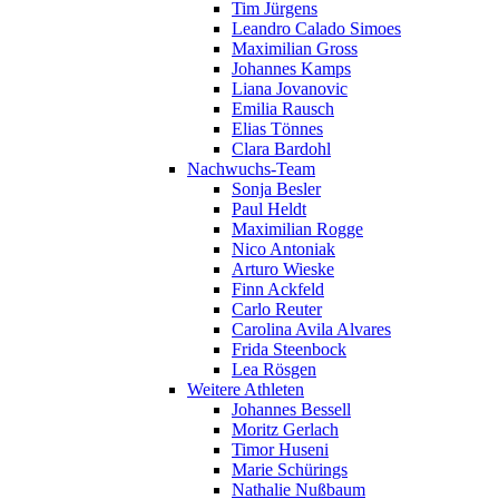
Tim Jürgens
Leandro Calado Simoes
Maximilian Gross
Johannes Kamps
Liana Jovanovic
Emilia Rausch
Elias Tönnes
Clara Bardohl
Nachwuchs-Team
Sonja Besler
Paul Heldt
Maximilian Rogge
Nico Antoniak
Arturo Wieske
Finn Ackfeld
Carlo Reuter
Carolina Avila Alvares
Frida Steenbock
Lea Rösgen
Weitere Athleten
Johannes Bessell
Moritz Gerlach
Timor Huseni
Marie Schürings
Nathalie Nußbaum