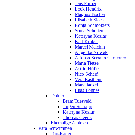
Jens Färber
Loek Hendrix
Magnus Fischer
Elisabeth Sieck
Ronja Schmölders
Sonja Scholten
Kateryna Koziar
Karl Kruber
Marcel Malchin
Angelika Nowak
Alfonso Serrano Carnerero
Maria Tietze
Astrid Höfte
Nico Scherf
Vera Bastheim
Mark Jaekel
Elias Tönnes
Trainer
Bram Tuesveld
Jürgen Schrapp
Kateryna Koziar
Thomas Geerts
Ehemalige Athleten
Para Schwimmen
Top-Kader