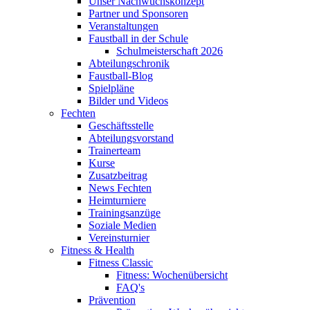
Unser Nachwuchskonzept
Partner und Sponsoren
Veranstaltungen
Faustball in der Schule
Schulmeisterschaft 2026
Abteilungschronik
Faustball-Blog
Spielpläne
Bilder und Videos
Fechten
Geschäftsstelle
Abteilungsvorstand
Trainerteam
Kurse
Zusatzbeitrag
News Fechten
Heimturniere
Trainingsanzüge
Soziale Medien
Vereinsturnier
Fitness & Health
Fitness Classic
Fitness: Wochenübersicht
FAQ's
Prävention