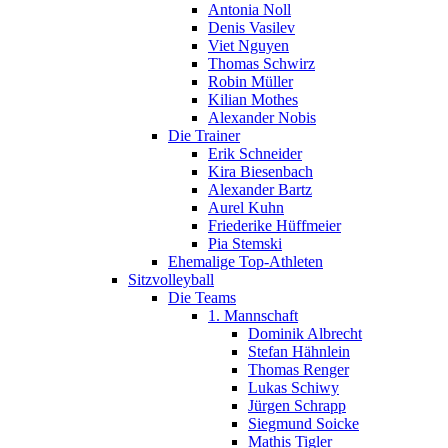
Antonia Noll
Denis Vasilev
Viet Nguyen
Thomas Schwirz
Robin Müller
Kilian Mothes
Alexander Nobis
Die Trainer
Erik Schneider
Kira Biesenbach
Alexander Bartz
Aurel Kuhn
Friederike Hüffmeier
Pia Stemski
Ehemalige Top-Athleten
Sitzvolleyball
Die Teams
1. Mannschaft
Dominik Albrecht
Stefan Hähnlein
Thomas Renger
Lukas Schiwy
Jürgen Schrapp
Siegmund Soicke
Mathis Tigler