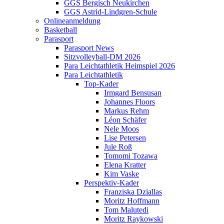
GGS Bergisch Neukirchen
GGS Astrid-Lindgren-Schule
Onlineanmeldung
Basketball
Parasport
Parasport News
Sitzvolleyball-DM 2026
Para Leichtathletik Heimspiel 2026
Para Leichtathletik
Top-Kader
Irmgard Bensusan
Johannes Floors
Markus Rehm
Léon Schäfer
Nele Moos
Lise Petersen
Jule Roß
Tomomi Tozawa
Elena Kratter
Kim Vaske
Perspektiv-Kader
Franziska Dziallas
Moritz Hoffmann
Tom Malutedi
Moritz Raykowski