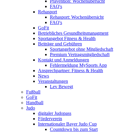
Prävention: Wochenübersicht
FAQ's
Rehasport
Rehasport: Wochenübersicht
FAQ's
GoFit
Betriebliches Gesundheitsmanagment
Sportangebot Fitness & Health
Beiträge und Gebühren
Sportangebot ohne Mitgliedschaft
Premium Vertragsmitgliedschaft
Kontakt und Anmeldungen
Fehlermeldung MySports App
Ansprechpartner: Fitness & Health
News
Veranstaltungen
Lev Bewegt
Fußball
GoFit
Handball
Judo
digitaler Judopass
Förderverein
Internationaler Bayer Judo Cup
Countdown bis zum Start