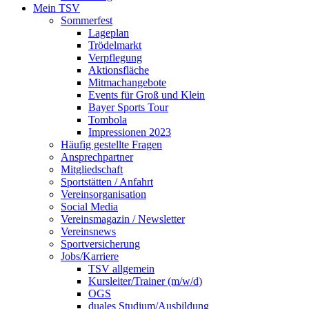
Mein TSV
Sommerfest
Lageplan
Trödelmarkt
Verpflegung
Aktionsfläche
Mitmachangebote
Events für Groß und Klein
Bayer Sports Tour
Tombola
Impressionen 2023
Häufig gestellte Fragen
Ansprechpartner
Mitgliedschaft
Sportstätten / Anfahrt
Vereinsorganisation
Social Media
Vereinsmagazin / Newsletter
Vereinsnews
Sportversicherung
Jobs/Karriere
TSV allgemein
Kursleiter/Trainer (m/w/d)
OGS
duales Studium/Ausbildung