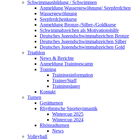
Schwimmausbildung / Schwimmen
Anmeldung Wassergewöhnung/ Seepferdchen
Wassergewöhnung
Seepferdchenkurse
Anmeldung Bronze-/Silber-/Goldkurse
Schwimmabzeichen als Motivationshilfe
Deutsches Jugendschwimmabzeichen Bronze
Deutsches Jugendschwimmabzeichen Silber
Deutsches Jugendschwimmabzeichen Gold
Triathlon
News & Berichte
Anmeldung Trainingscamp
Training
Trainingsinformation
Trainer/Staff
Trainingslager
Kontakt
Turnen
Gerätturnen
Rhythmische Sportgymnastik
Wintercup 2025
Wintercup 2024
Rhönradturnen
News
Volleyball