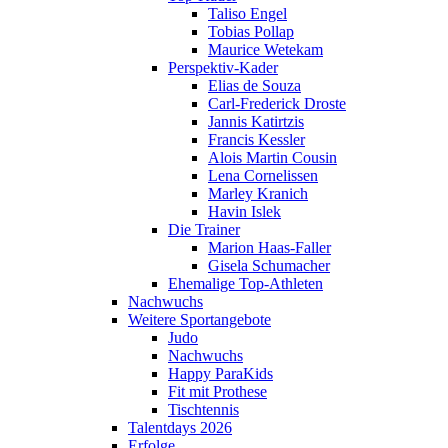
Taliso Engel
Tobias Pollap
Maurice Wetekam
Perspektiv-Kader
Elias de Souza
Carl-Frederick Droste
Jannis Katirtzis
Francis Kessler
Alois Martin Cousin
Lena Cornelissen
Marley Kranich
Havin Islek
Die Trainer
Marion Haas-Faller
Gisela Schumacher
Ehemalige Top-Athleten
Nachwuchs
Weitere Sportangebote
Judo
Nachwuchs
Happy ParaKids
Fit mit Prothese
Tischtennis
Talentdays 2026
Erfolge