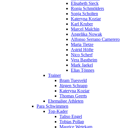
Elisabeth Sieck
Ronja Schmölders
Sonja Scholten
Kateryna Koziar
Karl Kruber
Marcel Malchin
Angelika Nowak
Alfonso Serrano Carnerero
Maria Tietze
Astrid Höfte
Nico Scherf
Vera Bastheim
Mark Jaekel
Elias Tönnes
Trainer
Bram Tuesveld
Jürgen Schrapp
Kateryna Koziar
Thomas Geerts
Ehemalige Athleten
Para Schwimmen
Top-Kader
Taliso Engel
Tobias Pollap
Maurice Wetekam