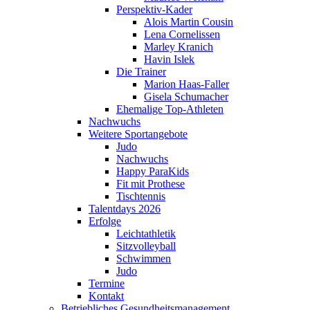
Perspektiv-Kader
Alois Martin Cousin
Lena Cornelissen
Marley Kranich
Havin Islek
Die Trainer
Marion Haas-Faller
Gisela Schumacher
Ehemalige Top-Athleten
Nachwuchs
Weitere Sportangebote
Judo
Nachwuchs
Happy ParaKids
Fit mit Prothese
Tischtennis
Talentdays 2026
Erfolge
Leichtathletik
Sitzvolleyball
Schwimmen
Judo
Termine
Kontakt
Betriebliches Gesundheits­management