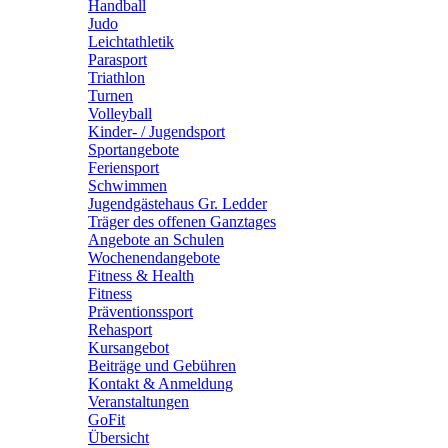
Handball
Judo
Leichtathletik
Parasport
Triathlon
Turnen
Volleyball
Kinder- / Jugendsport
Sportangebote
Feriensport
Schwimmen
Jugendgästehaus Gr. Ledder
Träger des offenen Ganztages
Angebote an Schulen
Wochenendangebote
Fitness & Health
Fitness
Präventionssport
Rehasport
Kursangebot
Beiträge und Gebühren
Kontakt & Anmeldung
Veranstaltungen
GoFit
Übersicht