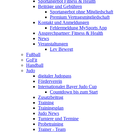
Sportangebot Fitness & Health
Beiträge und Gebühren
Sportangebot ohne Mitgliedschaft
Premium Vertragsmitgliedschaft
Kontakt und Anmeldungen
Fehlermeldung MySports App
Ansprechpartner: Fitness & Health
News
Veranstaltungen
Lev Bewegt
Fußball
GoFit
Handball
Judo
digitaler Judopass
Förderverein
Internationaler Bayer Judo Cup
Countdown bis zum Start
Zusatzbeitrag
Training
Trainingsplan
Judo News
Turniere und Termine
Probetraining
Trainer - Team