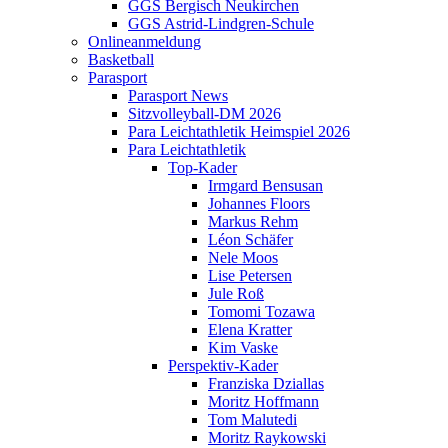
GGS Bergisch Neukirchen
GGS Astrid-Lindgren-Schule
Onlineanmeldung
Basketball
Parasport
Parasport News
Sitzvolleyball-DM 2026
Para Leichtathletik Heimspiel 2026
Para Leichtathletik
Top-Kader
Irmgard Bensusan
Johannes Floors
Markus Rehm
Léon Schäfer
Nele Moos
Lise Petersen
Jule Roß
Tomomi Tozawa
Elena Kratter
Kim Vaske
Perspektiv-Kader
Franziska Dziallas
Moritz Hoffmann
Tom Malutedi
Moritz Raykowski