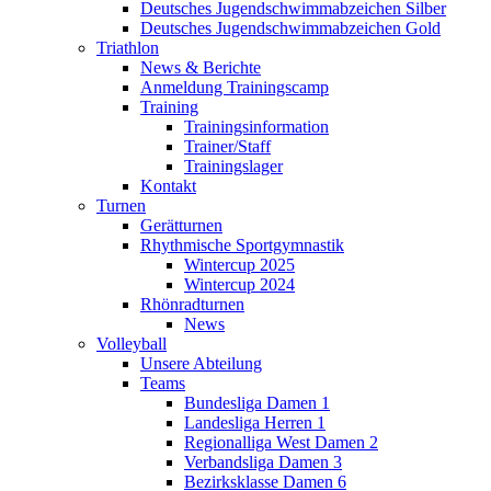
Deutsches Jugendschwimmabzeichen Silber
Deutsches Jugendschwimmabzeichen Gold
Triathlon
News & Berichte
Anmeldung Trainingscamp
Training
Trainingsinformation
Trainer/Staff
Trainingslager
Kontakt
Turnen
Gerätturnen
Rhythmische Sportgymnastik
Wintercup 2025
Wintercup 2024
Rhönradturnen
News
Volleyball
Unsere Abteilung
Teams
Bundesliga Damen 1
Landesliga Herren 1
Regionalliga West Damen 2
Verbandsliga Damen 3
Bezirksklasse Damen 6