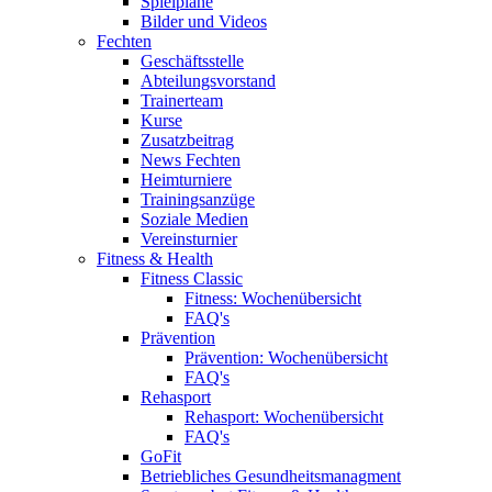
Spielpläne
Bilder und Videos
Fechten
Geschäftsstelle
Abteilungsvorstand
Trainerteam
Kurse
Zusatzbeitrag
News Fechten
Heimturniere
Trainingsanzüge
Soziale Medien
Vereinsturnier
Fitness & Health
Fitness Classic
Fitness: Wochenübersicht
FAQ's
Prävention
Prävention: Wochenübersicht
FAQ's
Rehasport
Rehasport: Wochenübersicht
FAQ's
GoFit
Betriebliches Gesundheitsmanagment