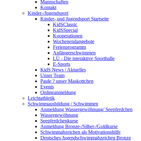
Mannschaften
Kontakt
Kinder-/Jugendsport
Kinder- und Jugendsport Startseite
KidSClassic
KidSSpecial
Kooperationen
Wochenendangebote
Ferienprogramm
Anfängerschwimmen
LÜ - Die interaktive Sporthalle
E-Sports
KidS News / Aktuelles
Unser Team
Paule ? unser Maskottchen
Events
Onlineanmeldung
Leichtathletik
Schwimmausbildung / Schwimmen
Anmeldung Wassergewöhnung/ Seepferdchen
Wassergewöhnung
Seepferdchenkurse
Anmeldung Bronze-/Silber-/Goldkurse
Schwimmabzeichen als Motivationshilfe
Deutsches Jugendschwimmabzeichen Bronze