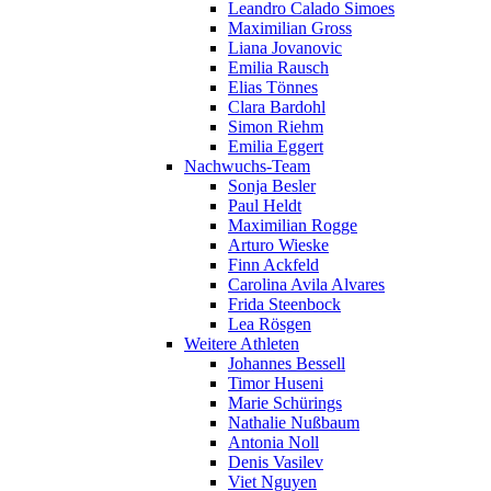
Leandro Calado Simoes
Maximilian Gross
Liana Jovanovic
Emilia Rausch
Elias Tönnes
Clara Bardohl
Simon Riehm
Emilia Eggert
Nachwuchs-Team
Sonja Besler
Paul Heldt
Maximilian Rogge
Arturo Wieske
Finn Ackfeld
Carolina Avila Alvares
Frida Steenbock
Lea Rösgen
Weitere Athleten
Johannes Bessell
Timor Huseni
Marie Schürings
Nathalie Nußbaum
Antonia Noll
Denis Vasilev
Viet Nguyen