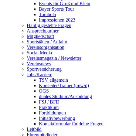
Events für Groß und Klein
Bayer Sports Tour
Tombola
Impressionen 2023
Häufig gestellte Fragen
Ansprechpartner
Mitgliedschaft
Sportstätten / Anfahrt
Vereinsorganisation
Social Media
Vereinsmagazin / Newsletter
Vereinsnews
Sportversicherung
Jobs/Karriere
TSV allgemein
Kursleiter/Trainer (m/w/d)
OGS
duales Studium/Ausbildung
FSJ / BFD
Praktikum
Fortbildungen
Initiativbewerbung
Kontaktformular für deine Fragen
Leitbild
Ehrenmitglieder