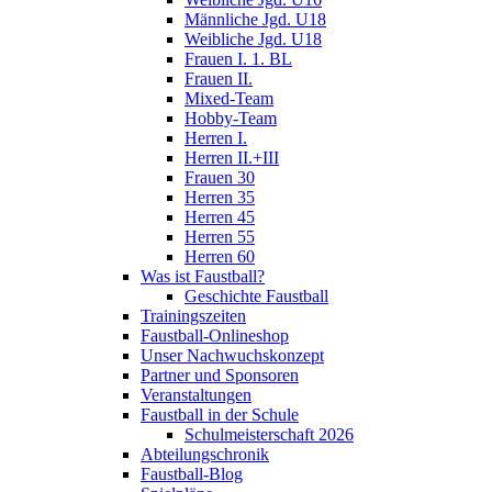
Männliche Jgd. U18
Weibliche Jgd. U18
Frauen I. 1. BL
Frauen II.
Mixed-Team
Hobby-Team
Herren I.
Herren II.+III
Frauen 30
Herren 35
Herren 45
Herren 55
Herren 60
Was ist Faustball?
Geschichte Faustball
Trainingszeiten
Faustball-Onlineshop
Unser Nachwuchskonzept
Partner und Sponsoren
Veranstaltungen
Faustball in der Schule
Schulmeisterschaft 2026
Abteilungschronik
Faustball-Blog