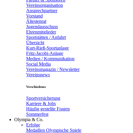
Vereinsorganisation
Ansprechpartner
Vorstand
Ältestenrat
Jugendausschuss
Ehrenmitglieder
Sportstätten / Anfahrt
Übersicht
Kurt-Rieß-Sportanlage
Fritz-Jacobi-Anlage
Medien / Kommunikation
Social Media
Vereinsmagazin / Newsletter
Vereinsnews
Verschiedenes
Sportversicherung
Karriere & Jobs
Häufig gestellte Fragen
Sommerfest
Olympia & Co.
Erfolge
Medaillen Olympische Spiele