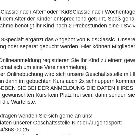
SClassic nach Alter" oder "KidSClassic nach Wochentage
d dem Alter der Kinder entsprechend geturnt, Spaß geha
nahme benötigt ihr Kind nach 2 Probestunden eine TSV-V
dSSpecial" ergänzt das Angebot von KidsClassic. Unser
g oder separat gebucht werden. Hier können Mitglieder
Onlineanmeldung registrieren Sie Ihr Kind zu einem gew
utomatisch um eine Vereinsanmelung.
er Onlinebuchung wird sich unsere Geschäftsstelle mit I
nn dann im gebuchten Kurs auch 2x schnuppern komme
GEBEN SIE BEI DER ANMELDUNG DIE DATEN IHRES K
m gewünschten Kurs kein Platz frei sein, dann senden sie
 die Warteliste.
kfragen wenden Sie sich gerne an uns!
aten unserer Geschäftsstelle Kinder-/Jugendsport:
14/868 00 25