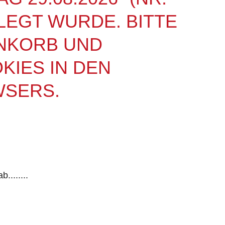
LEGT WURDE. BITTE
NKORB UND
OKIES IN DEN
WSERS.
.......