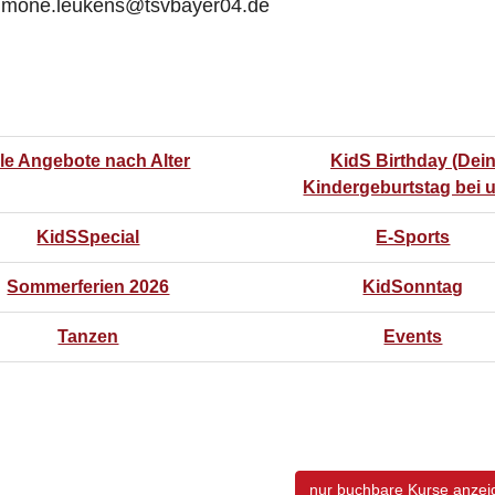
simone.leukens@tsvbayer04.de
lle Angebote nach Alter
KidS Birthday (Dei
Kindergeburtstag bei 
KidSSpecial
E-Sports
Sommerferien 2026
KidSonntag
Tanzen
Events
nur buchbare
Kurse anzei