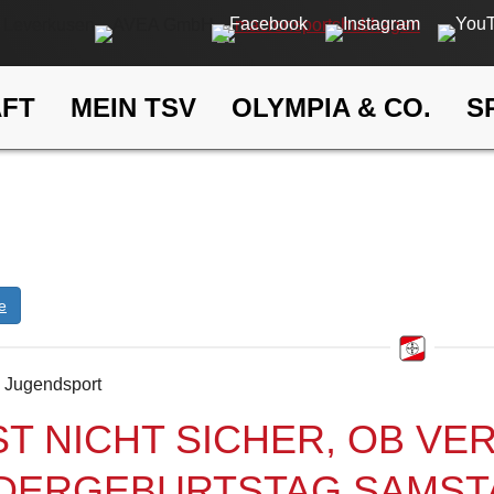
AFT
MEIN TSV
OLYMPIA & CO.
S
Kufer
eldung
ELDUNG
e
d Jugendsport
IST NICHT SICHER, OB V
DERGEBURTSTAG SAMSTAG