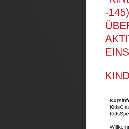
-14
ÜBE
AKTI
EIN
KIN
Kursinf
KidsCla
KidsSpe
Willkom