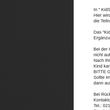
In " Kid
Hier wir
die Teil
Das "Ki
Ergänzun
Bei der 
nicht a
Nach Ihr
Kind ka
BITTE 
Sollte i
dann auf
Bei Rüc
Kontaktd
Tel.: 02