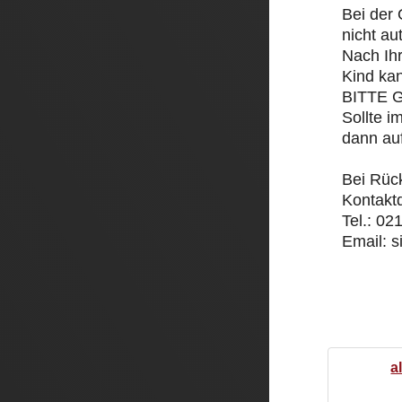
Bei der 
nicht a
Nach Ihr
Kind ka
BITTE 
Sollte i
dann auf
Bei Rüc
Kontaktd
Tel.: 02
Email: 
a