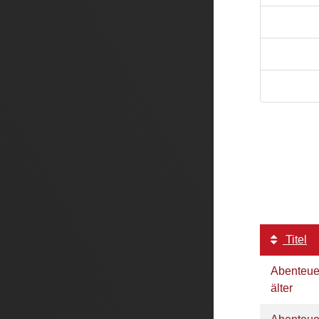
Titel
Abenteue
älter