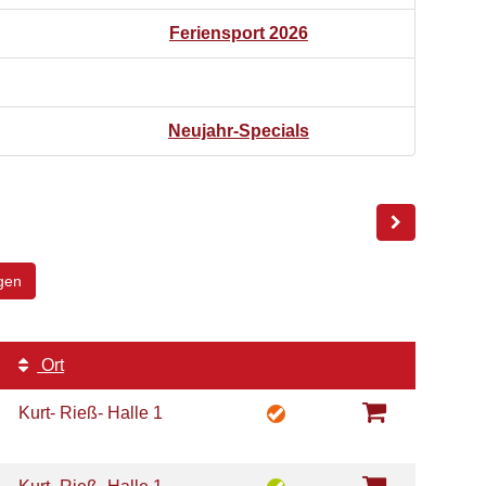
Feriensport 2026
Neujahr-Specials
gen
Ort
Kurt- Rieß- Halle 1