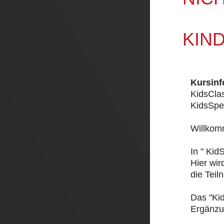
KIN
Kursinf
KidsCla
KidsSpe
Willkom
In " Kid
Hier wir
die Teil
Das "Ki
Ergänzun