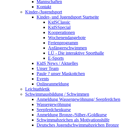
Mannschaften
Kontakt
Kinder-/Jugendsport
Kinder- und Jugendsport Startseite
KidSClassic
KidSSpecial
Kooperationen
Wochenendangebote
Ferienprogramm
Anfängerschwimmen
LÜ - Die interaktive Sporthalle
E-Sports
KidS News / Aktuelles
Unser Team
Paule ? unser Maskottchen
Events
Onlineanmeldung
Leichtathletik
Schwimmausbildung / Schwimmen
Anmeldung Wassergewöhnung/ Seepferdchen
Wassergewöhnung
Seepferdchenkurse
Anmeldung Bronze-/Silber-/Goldkurse
Schwimmabzeichen als Motivationshilfe
Deutsches Jugendschwimmabzeichen Bronze