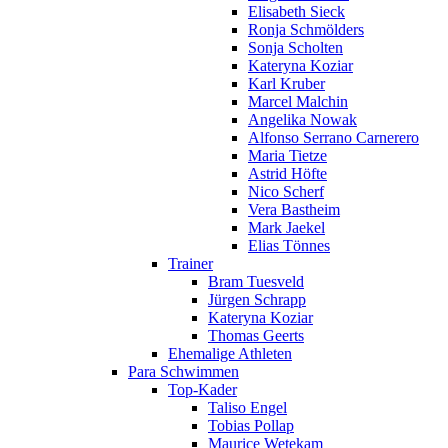
Elisabeth Sieck
Ronja Schmölders
Sonja Scholten
Kateryna Koziar
Karl Kruber
Marcel Malchin
Angelika Nowak
Alfonso Serrano Carnerero
Maria Tietze
Astrid Höfte
Nico Scherf
Vera Bastheim
Mark Jaekel
Elias Tönnes
Trainer
Bram Tuesveld
Jürgen Schrapp
Kateryna Koziar
Thomas Geerts
Ehemalige Athleten
Para Schwimmen
Top-Kader
Taliso Engel
Tobias Pollap
Maurice Wetekam