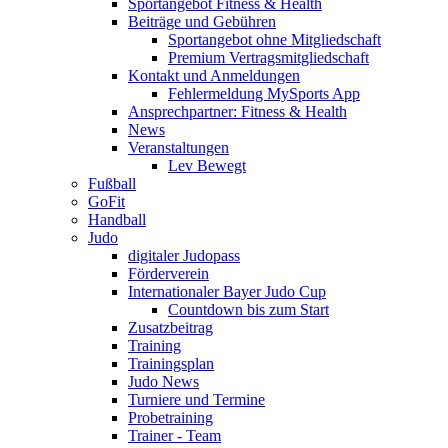
Sportangebot Fitness & Health
Beiträge und Gebühren
Sportangebot ohne Mitgliedschaft
Premium Vertragsmitgliedschaft
Kontakt und Anmeldungen
Fehlermeldung MySports App
Ansprechpartner: Fitness & Health
News
Veranstaltungen
Lev Bewegt
Fußball
GoFit
Handball
Judo
digitaler Judopass
Förderverein
Internationaler Bayer Judo Cup
Countdown bis zum Start
Zusatzbeitrag
Training
Trainingsplan
Judo News
Turniere und Termine
Probetraining
Trainer - Team