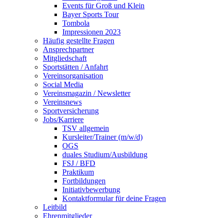
Events für Groß und Klein
Bayer Sports Tour
Tombola
Impressionen 2023
Häufig gestellte Fragen
Ansprechpartner
Mitgliedschaft
Sportstätten / Anfahrt
Vereinsorganisation
Social Media
Vereinsmagazin / Newsletter
Vereinsnews
Sportversicherung
Jobs/Karriere
TSV allgemein
Kursleiter/Trainer (m/w/d)
OGS
duales Studium/Ausbildung
FSJ / BFD
Praktikum
Fortbildungen
Initiativbewerbung
Kontaktformular für deine Fragen
Leitbild
Ehrenmitglieder