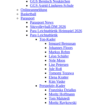
GGS Bergisch Neukirchen
GGS Astrid-Lindgren-Schule
Onlineanmeldung
Basketball
Parasport
Parasport News
Sitzvolleyball-DM 2026
Para Leichtathletik Heimspiel 2026
Para Leichtathletik
Top-Kader
Irmgard Bensusan
Johannes Floors
Markus Rehm
Léon Schäfer
Nele Moos
Lise Petersen
Jule Roß
Tomomi Tozawa
Elena Kratter
Kim Vaske
Perspektiv-Kader
Franziska Dziallas
Moritz Hoffmann
Tom Malutedi
Moritz Raykowski