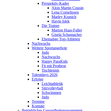
Perspektiv-Kader
Alois Martin Cousin
Lena Cornelissen
Marley Kranich
Havin Islek
Die Trainer
Marion Haas-Faller
Gisela Schumacher
Ehemalige Top-Athleten
Nachwuchs
Weitere Sportangebote
Judo
Nachwuchs
Happy ParaKids
Fit mit Prothese
Tischtennis
Talentdays 2026
Erfolge
Leichtathletik
Sitzvolleyball
Schwimmen
Judo
Termine
Kontakt
Betriebliches Gesundheits­management