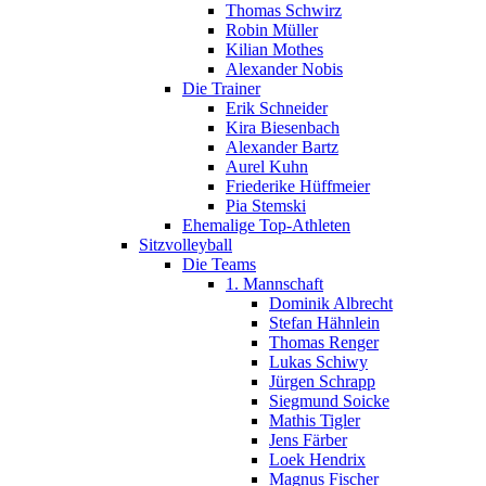
Thomas Schwirz
Robin Müller
Kilian Mothes
Alexander Nobis
Die Trainer
Erik Schneider
Kira Biesenbach
Alexander Bartz
Aurel Kuhn
Friederike Hüffmeier
Pia Stemski
Ehemalige Top-Athleten
Sitzvolleyball
Die Teams
1. Mannschaft
Dominik Albrecht
Stefan Hähnlein
Thomas Renger
Lukas Schiwy
Jürgen Schrapp
Siegmund Soicke
Mathis Tigler
Jens Färber
Loek Hendrix
Magnus Fischer