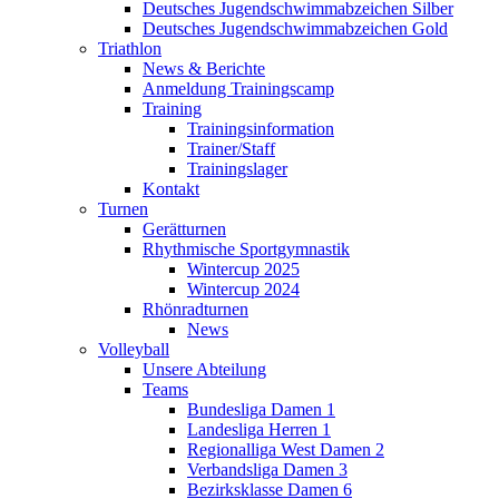
Deutsches Jugendschwimmabzeichen Silber
Deutsches Jugendschwimmabzeichen Gold
Triathlon
News & Berichte
Anmeldung Trainingscamp
Training
Trainingsinformation
Trainer/Staff
Trainingslager
Kontakt
Turnen
Gerätturnen
Rhythmische Sportgymnastik
Wintercup 2025
Wintercup 2024
Rhönradturnen
News
Volleyball
Unsere Abteilung
Teams
Bundesliga Damen 1
Landesliga Herren 1
Regionalliga West Damen 2
Verbandsliga Damen 3
Bezirksklasse Damen 6