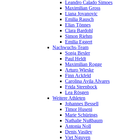
Leandro Calado Simoes
Maximilian Gross
Liana Jovanovic
Emilia Rausch
Elias Tönnes
Clara Bardohl
Simon Riehm
Emilia Eggert
Nachwuchs-Team
Sonja Besler
Paul Heldt
Maximilian Rogge
Arturo Wieske
Finn Ackfeld
Carolina Avila Alvares
Frida Steenbock
Lea Rösgen
Weitere Athleten
Johannes Bessell
Timor Huseni
Marie Schürings
Nathalie Nußbaum
Antonia Noll
Denis Vasilev
Viet Nguyen