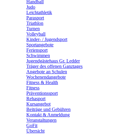
Handball
Judo
Leichtathletik
Parasport
Triathlon
Turnen
Volleyball
Kinder- / Jugendsport
Sportangebote
Feriensport
Schwimmen
Jugendgästehaus Gr. Ledder
Träger des offenen Ganztages
Angebote an Schulen
Wochenendangebote
Fitness & Health
Fitness
Präventionssport
Rehasport
Kursangebot
Beiträge und Gebühren
Kontakt & Anmeldung
Veranstaltungen
GoFit
Übersicht