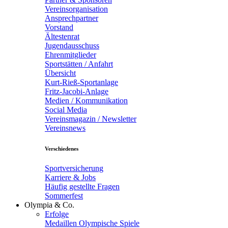
Vereinsorganisation
Ansprechpartner
Vorstand
Ältestenrat
Jugendausschuss
Ehrenmitglieder
Sportstätten / Anfahrt
Übersicht
Kurt-Rieß-Sportanlage
Fritz-Jacobi-Anlage
Medien / Kommunikation
Social Media
Vereinsmagazin / Newsletter
Vereinsnews
Verschiedenes
Sportversicherung
Karriere & Jobs
Häufig gestellte Fragen
Sommerfest
Olympia & Co.
Erfolge
Medaillen Olympische Spiele