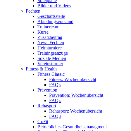
Spielpläne
Bilder und Videos
Fechten
Geschäftsstelle
Abteilungsvorstand
Trainerteam
Kurse
Zusatzbeitrag
News Fechten
Heimturniere
Trainingsanzüge
Soziale Medien
Vereinsturnier
Fitness & Health
Fitness Classic
Fitness: Wochenübersicht
FAQ's
Prävention
Prävention: Wochenübersicht
FAQ's
Rehasport
Rehasport: Wochenübersicht
FAQ's
GoFit
Betriebliches Gesundheitsmanagment