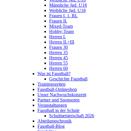
Männliche Jgd. U18
Weibliche Jgd. U18
Frauen I. 1. BL
Frauen II.
Mixed-Team
Hobby-Team
Herren I.
Herren II.+III
Frauen 30
Herren 35
Herren 45
Herren 55
Herren 60
Was ist Faustball?
Geschichte Faustball
Trainingszeiten
Faustball-Onlineshop
Unser Nachwuchskonzept
Partner und Sponsoren
Veranstaltungen
Faustball in der Schule
Schulmeisterschaft 2026
Abteilungschronik
Faustball-Blog