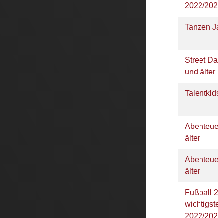
2022/20
Tanzen J
Street D
und älter
Talentki
Abenteue
älter
Abenteue
älter
Fußball 2
wichtigs
2022/20