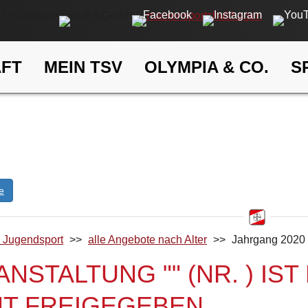
AFT
MEIN TSV
OLYMPIA & CO.
S
Kufer
eldung
ELDUNG
e
d Jugendsport
>>
alle Angebote nach Alter
>>
Jahrgang 2020 
NSTALTUNG "" (NR. ) I
HT FREIGEGEBEN.