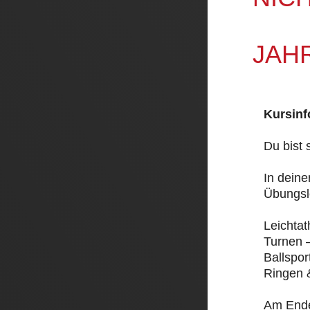
JAHR
Kursinf
Du bist 
In deine
Übungsle
Leichtat
Turnen 
Ballspor
Ringen 
Am Ende 