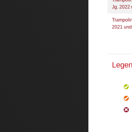
Jg. 2022 
Trampolin
2021 und
Legen