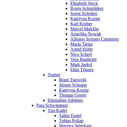
Elisabeth Sieck
Ronja Schmölders
Sonja Scholten
Kateryna Koziar
Karl Kruber
Marcel Malchin
Angelika Nowak
Alfonso Serrano Carnerero
Maria Tietze
Astrid Höfte
Nico Scherf
Vera Bastheim
Mark Jaekel
Elias Tönnes
Trainer
Bram Tuesveld
Jürgen Schrapp
Kateryna Koziar
Thomas Geerts
Ehemalige Athleten
Para Schwimmen
Top-Kader
Taliso Engel
Tobias Pollap
Maurice Wetekam