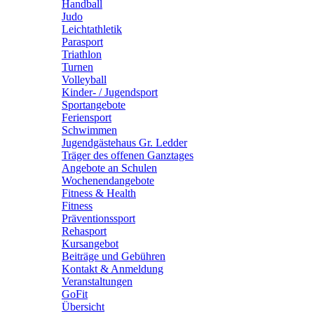
Handball
Judo
Leichtathletik
Parasport
Triathlon
Turnen
Volleyball
Kinder- / Jugendsport
Sportangebote
Feriensport
Schwimmen
Jugendgästehaus Gr. Ledder
Träger des offenen Ganztages
Angebote an Schulen
Wochenendangebote
Fitness & Health
Fitness
Präventionssport
Rehasport
Kursangebot
Beiträge und Gebühren
Kontakt & Anmeldung
Veranstaltungen
GoFit
Übersicht