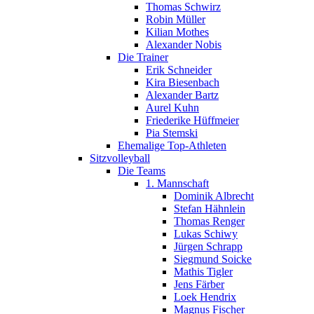
Thomas Schwirz
Robin Müller
Kilian Mothes
Alexander Nobis
Die Trainer
Erik Schneider
Kira Biesenbach
Alexander Bartz
Aurel Kuhn
Friederike Hüffmeier
Pia Stemski
Ehemalige Top-Athleten
Sitzvolleyball
Die Teams
1. Mannschaft
Dominik Albrecht
Stefan Hähnlein
Thomas Renger
Lukas Schiwy
Jürgen Schrapp
Siegmund Soicke
Mathis Tigler
Jens Färber
Loek Hendrix
Magnus Fischer