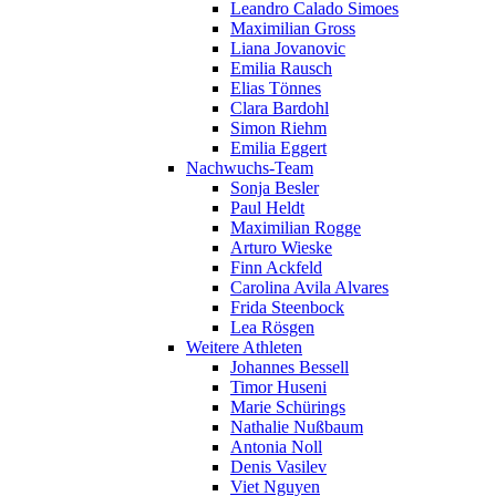
Leandro Calado Simoes
Maximilian Gross
Liana Jovanovic
Emilia Rausch
Elias Tönnes
Clara Bardohl
Simon Riehm
Emilia Eggert
Nachwuchs-Team
Sonja Besler
Paul Heldt
Maximilian Rogge
Arturo Wieske
Finn Ackfeld
Carolina Avila Alvares
Frida Steenbock
Lea Rösgen
Weitere Athleten
Johannes Bessell
Timor Huseni
Marie Schürings
Nathalie Nußbaum
Antonia Noll
Denis Vasilev
Viet Nguyen