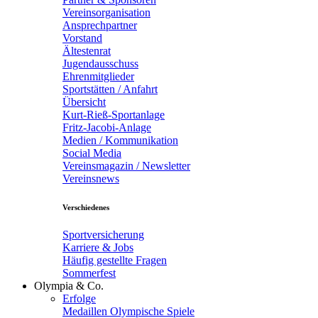
Vereinsorganisation
Ansprechpartner
Vorstand
Ältestenrat
Jugendausschuss
Ehrenmitglieder
Sportstätten / Anfahrt
Übersicht
Kurt-Rieß-Sportanlage
Fritz-Jacobi-Anlage
Medien / Kommunikation
Social Media
Vereinsmagazin / Newsletter
Vereinsnews
Verschiedenes
Sportversicherung
Karriere & Jobs
Häufig gestellte Fragen
Sommerfest
Olympia & Co.
Erfolge
Medaillen Olympische Spiele