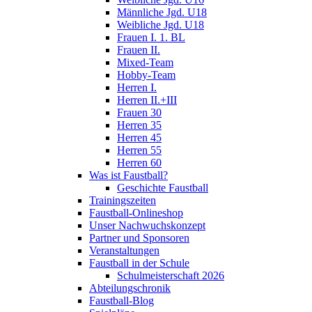
Männliche Jgd. U18
Weibliche Jgd. U18
Frauen I. 1. BL
Frauen II.
Mixed-Team
Hobby-Team
Herren I.
Herren II.+III
Frauen 30
Herren 35
Herren 45
Herren 55
Herren 60
Was ist Faustball?
Geschichte Faustball
Trainingszeiten
Faustball-Onlineshop
Unser Nachwuchskonzept
Partner und Sponsoren
Veranstaltungen
Faustball in der Schule
Schulmeisterschaft 2026
Abteilungschronik
Faustball-Blog