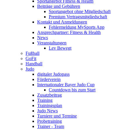
Sportangebot Fitness & Health
Beiträge und Gebühren
Sportangebot ohne Mitgliedschaft
Premium Vertragsmitgliedschaft
Kontakt und Anmeldungen
Fehlermeldung MySports App
Ansprechpartner: Fitness & Health
News
Veranstaltungen
Lev Bewegt
Fußball
GoFit
Handball
Judo
digitaler Judopass
Förderverein
Internationaler Bayer Judo Cup
Countdown bis zum Start
Zusatzbeitrag
Training
Trainingsplan
Judo News
Turniere und Termine
Probetraining
Trainer - Team