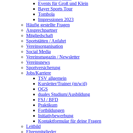
Events für Groß und Klein
Bayer Sports Tour
Tombola
Impressionen 2023
Häufig gestellte Fragen
Ansprechpartner
Mitgliedschaft
Sportstätten / Anfahrt
Vereinsorganisation
Social Media
Vereinsmagazin / Newsletter
Vereinsnews
Sportversicherung
Jobs/Karriere
TSV allgemein
Kursleiter/Trainer (m/w/d)
OGS
duales Studium/Ausbildung
FSJ / BFD
Praktikum
Fortbildungen
Initiativbewerbung
Kontaktformular für deine Fragen
Leitbild
Ehrenmitglieder