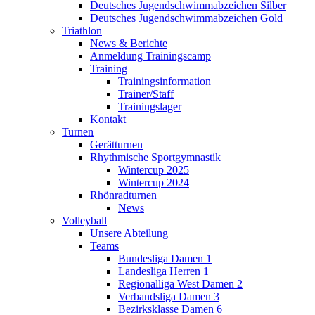
Deutsches Jugendschwimmabzeichen Silber
Deutsches Jugendschwimmabzeichen Gold
Triathlon
News & Berichte
Anmeldung Trainingscamp
Training
Trainingsinformation
Trainer/Staff
Trainingslager
Kontakt
Turnen
Gerätturnen
Rhythmische Sportgymnastik
Wintercup 2025
Wintercup 2024
Rhönradturnen
News
Volleyball
Unsere Abteilung
Teams
Bundesliga Damen 1
Landesliga Herren 1
Regionalliga West Damen 2
Verbandsliga Damen 3
Bezirksklasse Damen 6