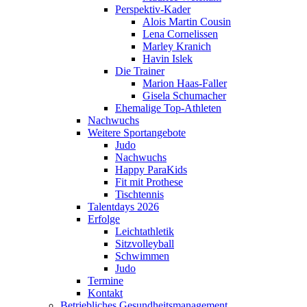
Perspektiv-Kader
Alois Martin Cousin
Lena Cornelissen
Marley Kranich
Havin Islek
Die Trainer
Marion Haas-Faller
Gisela Schumacher
Ehemalige Top-Athleten
Nachwuchs
Weitere Sportangebote
Judo
Nachwuchs
Happy ParaKids
Fit mit Prothese
Tischtennis
Talentdays 2026
Erfolge
Leichtathletik
Sitzvolleyball
Schwimmen
Judo
Termine
Kontakt
Betriebliches Gesundheits­management