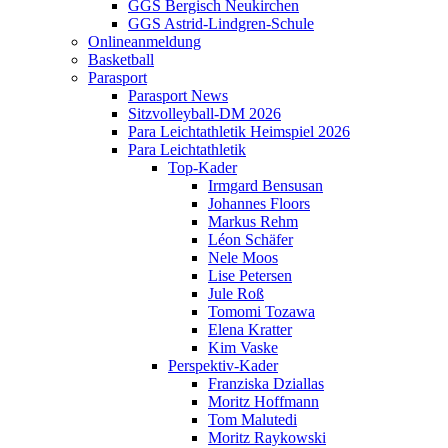
GGS Bergisch Neukirchen
GGS Astrid-Lindgren-Schule
Onlineanmeldung
Basketball
Parasport
Parasport News
Sitzvolleyball-DM 2026
Para Leichtathletik Heimspiel 2026
Para Leichtathletik
Top-Kader
Irmgard Bensusan
Johannes Floors
Markus Rehm
Léon Schäfer
Nele Moos
Lise Petersen
Jule Roß
Tomomi Tozawa
Elena Kratter
Kim Vaske
Perspektiv-Kader
Franziska Dziallas
Moritz Hoffmann
Tom Malutedi
Moritz Raykowski