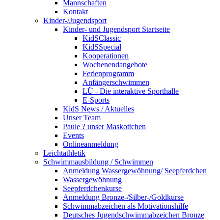
Mannschaften
Kontakt
Kinder-/Jugendsport
Kinder- und Jugendsport Startseite
KidSClassic
KidSSpecial
Kooperationen
Wochenendangebote
Ferienprogramm
Anfängerschwimmen
LÜ - Die interaktive Sporthalle
E-Sports
KidS News / Aktuelles
Unser Team
Paule ? unser Maskottchen
Events
Onlineanmeldung
Leichtathletik
Schwimmausbildung / Schwimmen
Anmeldung Wassergewöhnung/ Seepferdchen
Wassergewöhnung
Seepferdchenkurse
Anmeldung Bronze-/Silber-/Goldkurse
Schwimmabzeichen als Motivationshilfe
Deutsches Jugendschwimmabzeichen Bronze