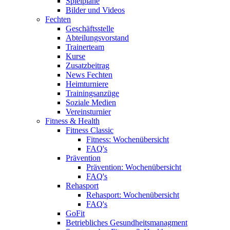
Spielpläne
Bilder und Videos
Fechten
Geschäftsstelle
Abteilungsvorstand
Trainerteam
Kurse
Zusatzbeitrag
News Fechten
Heimturniere
Trainingsanzüge
Soziale Medien
Vereinsturnier
Fitness & Health
Fitness Classic
Fitness: Wochenübersicht
FAQ's
Prävention
Prävention: Wochenübersicht
FAQ's
Rehasport
Rehasport: Wochenübersicht
FAQ's
GoFit
Betriebliches Gesundheitsmanagment