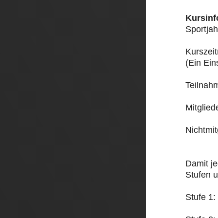
Kursinf
Sportjah
Kurszeit
(Ein Ein
Teilnah
Mitglied
Nichtmit
Damit je
Stufen un
Stufe 1: