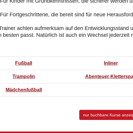
 Für Kinder mit Grundkenntnissen, die sicherer werden 
 Für Fortgeschrittene, die bereit sind für neue Herausfo
Trainer achten aufmerksam auf den Entwicklungsstand 
 besten passt. Natürlich ist auch ein Wechsel jederzeit 
Fußball
Inliner
Trampolin
Abenteuer-Klettersp
Mädchenfußball
nur buchbare
Kurse anzei