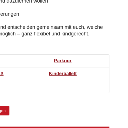
und dazulernen wollen
rderungen
und entscheiden gemeinsam mit euch, welche
möglich – ganz flexibel und kindgerecht.
Parkour
aß
Kinderballett
gen